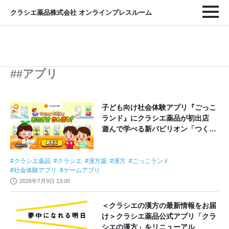
クラシエ薬品株式会社 オンラインプレスルーム
##アプリ
子ども向け社会体験アプリ『ごっこ
ランド』にクラシエ薬品が初出店
遊んで学べる新パビリオン「つくっ
て とどけて おたすけ かんぽう！」
を 7月9日より提供開始
クラシエ薬品
クラシエ
漢方薬
漢方
ごっこランド
社会体験アプリ
ゲームアプリ
2026年7月9日 13:00
＜クラシエの漢方の最新情報をお届
け＞クラシエ薬品公式アプリ「クラ
シエの漢方」をリニューアル