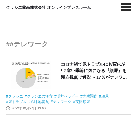
クラシエ薬品株式会社 オンラインプレスルーム
##テレワーク
コロナ禍で尿トラブルにも変化が
!？寒い季節に気になる『頻尿』を
漢方視点で解説 ～17％がテレワー
クでトイレに行く回数が増えたと回
答～
クラシエ
クラシエの漢方
漢方セラピー
実態調査
頻尿
尿トラブル
八味地黄丸
テレワーク
夜間頻尿
2022年10月27日 13:00