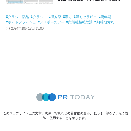
ギャップあり!?
クラシエ薬品
クラシエ
漢方薬
漢方
漢方セラピー
更年期
ホットフラッシュ
メノポーズデー
柴胡桂枝乾姜湯
知柏地黄丸
2024年10月17日 13:00
このウェブサイト上の文章、映像、写真などの著作物の全部、または一部を了承なく複
製、使用することを禁じます。