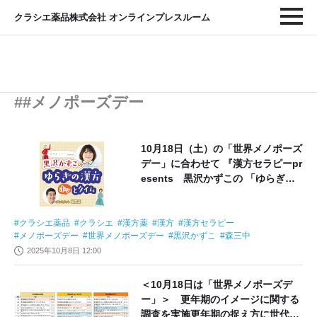
クラシエ薬品株式会社 オンラインプレスルーム
##メノポーズデー
10月18日（土）の「世界メノポーズ
デー」に合わせて 『漢方セラピーpr
esents 黒沢かずこの 「ゆらぎの
漢方ホッとタイム」』を10月8日よ
り配信開始
クラシエ薬品
クラシエ
漢方薬
漢方
漢方セラピー
メノポーズデー
世界メノポーズデー
黒沢かずこ
森三中
2025年10月8日 12:00
＜10月18日は「世界メノポーズデ
ー」＞ 更年期のイメージに関する
調査を実施更年期の捉え方に世代間