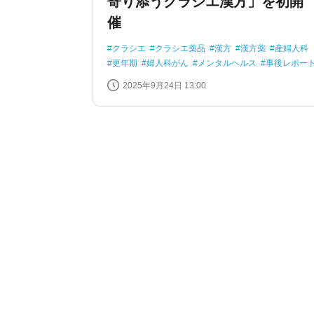
寄り添うクラシエ漢方」を初開
催
クラシエ
クラシエ薬品
漢方
漢方薬
産婦人科
更年期
婦人科がん
メンタルヘルス
事後レポー
2025年9月24日 13:00