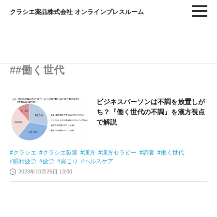
クラシエ薬品株式会社 オンラインプレスルーム
##働く世代
ビジネスパーソンは不調を放置しが
ち？『働く世代の不調』を漢方視点
で解説
クラシエ
クラシエ製薬
漢方
漢方セラピー
調査
働く世代
眼精疲労
疲労
肩こり
ヘルスケア
2023年10月26日 13:00