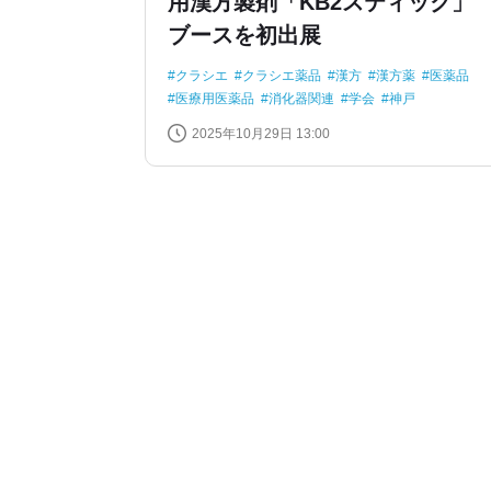
用漢方製剤「KB2スティック」
ブースを初出展
クラシエ
クラシエ薬品
漢方
漢方薬
医薬品
医療用医薬品
消化器関連
学会
神戸
2025年10月29日 13:00