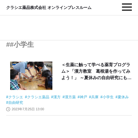
クラシエ薬品株式会社 オンラインプレスルーム
##小学生
＜生薬に触って学べる薬育プログラ
ム＞「漢方教室 葛根湯を作ってみ
よう！」 ～夏休みの自由研究にもお
すすめの体験教室を神戸で開催～
クラシエ
クラシエ薬品
漢方
漢方薬
神戸
兵庫
小学生
夏休み
自由研究
2023年7月25日 13:00