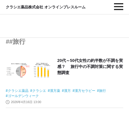
クラシエ薬品株式会社 オンラインプレスルーム
##旅行
20代～50代女性の約半数が不調を実
感？ 旅行中の不調対策に関する実
態調査
クラシエ薬品
クラシエ
漢方薬
漢方
漢方セラピー
旅行
ゴールデンウィーク
2026年4月16日 13:00