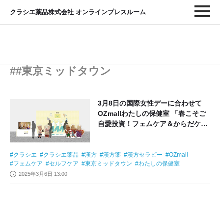
クラシエ薬品株式会社 オンラインプレスルーム
##東京ミッドタウン
3月8日の国際女性デーに合わせて
OZmallわたしの保健室 「春こそご
自愛投資！フェムケア＆からだケ
ア」に 「漢方セラピー」がブース初
出展！
クラシエ
クラシエ薬品
漢方
漢方薬
漢方セラピー
OZmall
フェムケア
セルフケア
東京ミッドタウン
わたしの保健室
2025年3月6日 13:00