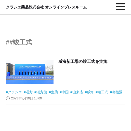
クラシエ薬品株式会社 オンラインプレスルーム
##竣工式
威海新工場の竣工式を実施
クラシエ
漢方
漢方薬
生薬
中国
山東省
威海
竣工式
葛根湯
2023年5月30日 13:00