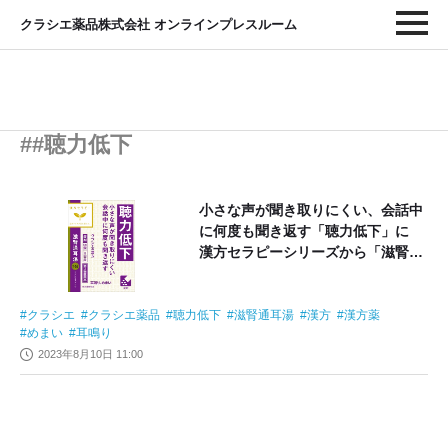
クラシエ薬品株式会社 オンラインプレスルーム
##聴力低下
小さな声が聞き取りにくい、会話中
に何度も聞き返す「聴力低下」に
漢方セラピーシリーズから「滋腎通
耳湯（じじんつうじとう）」を新発
売
クラシエ
クラシエ薬品
聴力低下
滋腎通耳湯
漢方
漢方薬
めまい
耳鳴り
2023年8月10日 11:00