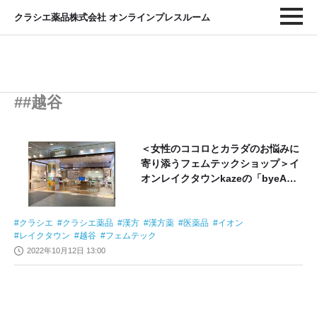
クラシエ薬品株式会社 オンラインプレスルーム
##越谷
＜女性のココロとカラダのお悩みに
寄り添うフェムテックショップ＞イ
オンレイクタウンkazeの「byeAS
U」にて葛根湯づくりが体験できる
イベントを初開催！
クラシエ
クラシエ薬品
漢方
漢方薬
医薬品
イオン
レイクタウン
越谷
フェムテック
2022年10月12日 13:00