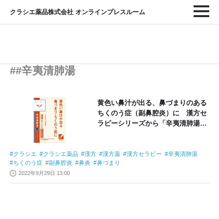
クラシエ薬品株式会社 オンラインプレスルーム
##辛夷清肺湯
黄色い鼻汁が出る、鼻づまりのある
ちくのう症（副鼻腔炎）に 漢方セ
ラピーシリーズから「辛夷清肺湯
（しんいせいはいとう）」を新発売
クラシエ
クラシエ薬品
漢方
漢方薬
漢方セラピー
辛夷清肺湯
ちくのう症
副鼻腔炎
鼻炎
鼻づまり
2022年9月29日 13:00