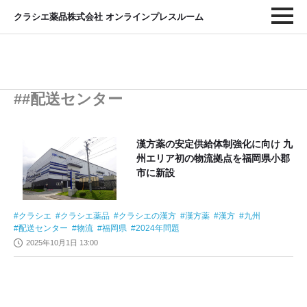
クラシエ薬品株式会社 オンラインプレスルーム
##配送センター
漢方薬の安定供給体制強化に向け 九
州エリア初の物流拠点を福岡県小郡
市に新設
クラシエ
クラシエ薬品
クラシエの漢方
漢方薬
漢方
九州
配送センター
物流
福岡県
2024年問題
2025年10月1日 13:00