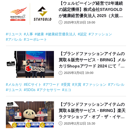
【ウェルビーイング経営で2年連続
の認定獲得】株式会社STAYGOLD
が健康経営優良法人 2025（大規模
法人部門）に認定
2025年3月10日 19:00
リユース
人事
健康
健康経営優良法人
認定
ファッション
アパレル
コーポレート
【ブランドファッションアイテムの
買取＆販売サービス・BRING】メル
カリShopsアワード 2024 にて「フ
ァッション部門」の大賞を受賞
2025年3月6日 19:00
メルカリ
ECサイト
アワード
受賞
大賞
ファッション
アパレル
リユース
SDGs
アクセサリー
エコ
【ブランドファッションアイテムの
買取＆販売サービス・BRING】楽天
ラクマショップ・オブ・ザ・イヤー
2024にて「3冠」を達成
2025年2月12日 15:30