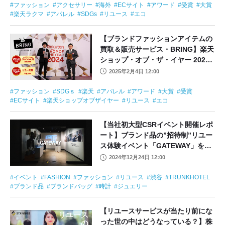
ファッション
アクセサリー
海外
ECサイト
アワード
受賞
大賞
楽天ラクマ
アパレル
SDGs
リユース
エコ
【ブランドファッションアイテムの
買取＆販売サービス・BRING】楽天
ショップ・オブ・ザ・イヤー 2024
にて「メンズファッションジャンル
2025年2月4日 12:00
大賞」「リユース賞」を2年連続の
W受賞
ファッション
SDGｓ
楽天
アパレル
アワード
大賞
受賞
ECサイト
楽天ショップオブザイヤー
リユース
エコ
【当社初大型CSRイベント開催レポ
ート】ブランド品の”招待制”リユー
ス体験イベント「GATEWAY」を開
催
2024年12月24日 12:00
イベント
FASHION
ファッション
リユース
渋谷
TRUNKHOTEL
ブランド品
ブランドバッグ
時計
ジュエリー
【リユースサービスが当たり前にな
った世の中はどうなっている？】株