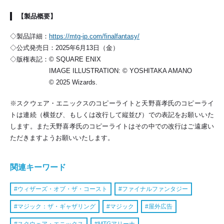
【製品概要】
◇製品詳細：
https://mtg-jp.com/finalfantasy/
◇公式発売日：2025年6月13日（金）
◇版権表記：© SQUARE ENIX
IMAGE ILLUSTRATION: © YOSHITAKA AMANO
© 2025 Wizards.
※スクウェア・エニックスのコピーライトと天野喜孝氏のコピーライ
トは連続（横並び、もしくは改行して縦並び）での表記をお願いいた
します。また天野喜孝氏のコピーライトはその中での改行はご遠慮い
ただきますようお願いいたします。
関連キーワード
ウィザーズ・オブ・ザ・コースト
ファイナルファンタジー
マジック：ザ・ギャザリング
マジック
屋外広告
スクウェア・エニックス
MTGアリーナ