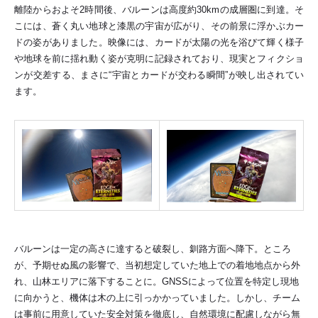
離陸からおよそ2時間後、バルーンは高度約30kmの成層圏に到達。そ
こには、蒼く丸い地球と漆黒の宇宙が広がり、その前景に浮かぶカー
ドの姿がありました。映像には、カードが太陽の光を浴びて輝く様子
や地球を前に揺れ動く姿が克明に記録されており、現実とフィクショ
ンが交差する、まさに“宇宙とカードが交わる瞬間”が映し出されてい
ます。
バルーンは一定の高さに達すると破裂し、釧路方面へ降下。ところ
が、予期せぬ風の影響で、当初想定していた地上での着地地点から外
れ、山林エリアに落下することに。GNSSによって位置を特定し現地
に向かうと、機体は木の上に引っかかっていました。しかし、チーム
は事前に用意していた安全対策を徹底し、自然環境に配慮しながら無