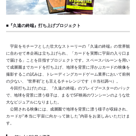
■『久遠の終端』打ち上げプロジェクト
宇宙をモチーフとした壮大なストーリーの『久遠の終端』の世界観
に合わせて本企画は立ち上げられ、「カードを実際に宇宙の入り口ま
で届ける」ことを目指すプロジェクトです。スペースバルーンを用い
て成層圏までカードを打ち上げ、地球を背景に浮かぶカードの映像を
撮影するこの試みは、トレーディングカードゲーム業界において前例
の少ない、 “世界初”とも言えるチャレンジです（※当社調べ）。
今回打ち上げたのは、『久遠の終端』のプレイブースターのパック
で、地球を背景に漂う様子は、まるでSF映画のワンシーンのような壮
大なビジュアルになりました。
公開される映像には、成層圏で地球を背景に漂う様子が収録され、
カードが“本当に宇宙に向かって旅した”内容をお楽しみいただけま
す。