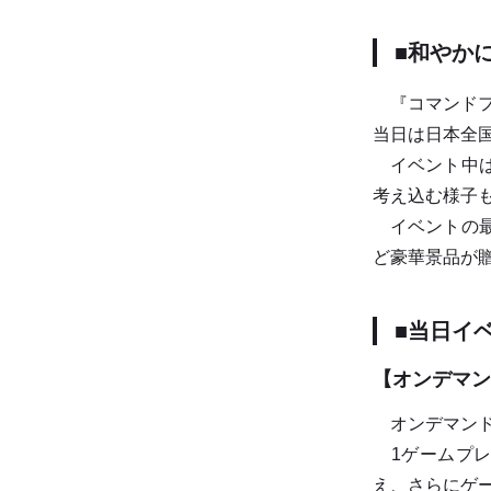
■和やか
『コマンドフ
当日は日本全
イベント中は
考え込む様子
イベントの最
ど豪華景品が
■当日イ
【オンデマン
オンデマンド
1ゲームプレイ
え、さらにゲー