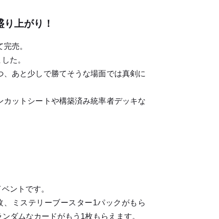
盛り上がり！
て完売。
ました。
つ、あと少しで勝てそうな場面では真剣に
ンカットシートや構築済み統率者デッキな
イベントです。
ド1枚、ミステリーブースター1パックがもら
 のランダムなカードがもう1枚もらえます。