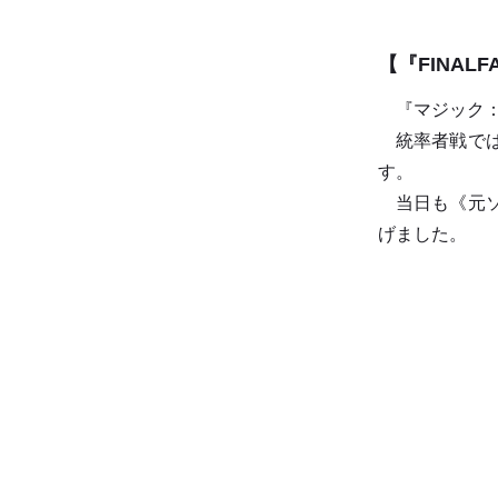
【『FINAL
『マジック：ザ
統率者戦では
す。
当日も《元ソ
げました。