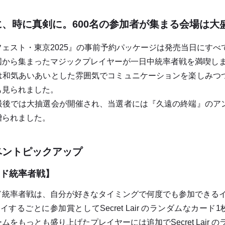
に、時に真剣に。600名の参加者が集まる会場は大
ェスト・東京2025』の事前予約パッケージは発売当日にすべ
国から集まったマジックプレイヤーが一日中統率者戦を満喫し
和気あいあいとした雰囲気でコミュニケーションを楽しみつ
も見られました。
後では大抽選会が開催され、当選者には『久遠の終端』のア
贈られました。
ベントピックアップ
ド統率者戦】
統率者戦は、自分が好きなタイミングで何度でも参加できる
するごとに参加賞としてSecret Lair のランダムなカー
ムをもっとも盛り上げたプレイヤーには追加でSecret Lair