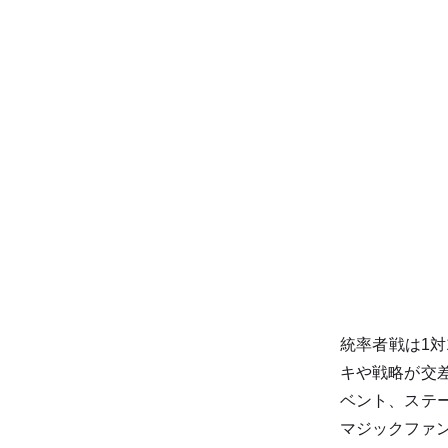
統率者戦は1
キや戦略が交
ベント、ステ
マジックファ