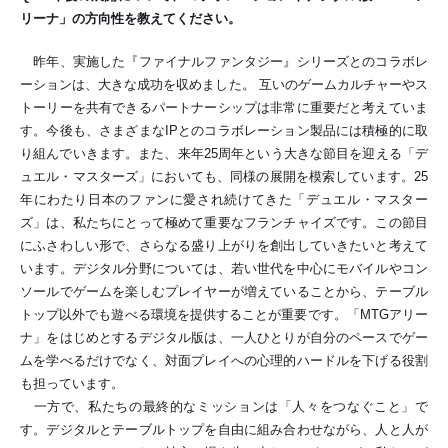
リーナ」の方向性を教えてください。
昨年、実施した『ファイナルファンタジー』シリーズとのコラボレ
ーションは、大きな成功を収めました。 互いのゲームカルチャーやス
トーリーを共有できるパートナーシップは非常に重要だと考えていま
す。今後も、さまざまなIPとのコラボレーション製品には積極的に取
り組んでいきます。また、来年25周年という大きな節目を迎える「デ
ュエル・マスターズ」においても、同様の展開を模索しています。25
年にわたり日本のファンに愛され続けてきた「デュエル・マスター
ズ」は、私たちにとって極めて重要なフランチャイズです。この節目
にふさわしい形で、さらなる盛り上がりを創出していきたいと考えて
います。デジタル分野については、若い世代を中心にモバイルやコン
ソールでゲームを楽しむプレイヤーが増えていることから、テーブル
トップ以外でも遊べる環境を提供することが重要です。「MTGアリー
ナ」をはじめとするデジタル版は、一人ひとりが自分のペースでゲー
ムを学べるだけでなく、対面プレイへの心理的ハードルを下げる役割
も担っています。
一方で、私たちの最終的なミッションは「人々をつなぐこと」で
す。デジタルとテーブルトップを自由に組み合わせながら、人と人が