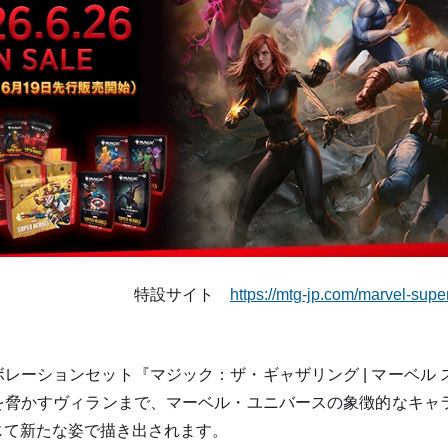
特設サイト
https://mtg-jp.com/marvel-supe
レーションセット『マジック：ザ・ギャザリング | マーベル
を脅かすヴィランまで、マーベル・ユニバースの象徴的なキャ
じて新たな姿で描き出されます。