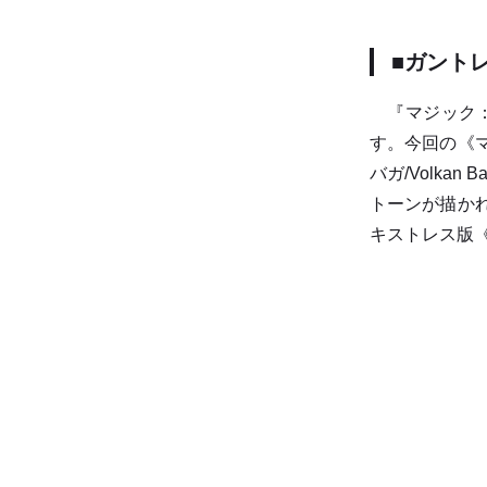
■ガント
『マジック：
す。今回の《
バガ/Volk
トーンが描か
キストレス版