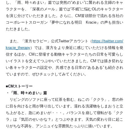
し、「雨、時々めまい」篇では突然の“めまい”に襲われる主婦のキャ
ラクターを、「深夜のメール」篇では“不眠”に悩むOLのキャラクター
を演じ分けていただきました。さらに、CM冒頭部分で流れる当社の
コーポレートスローガン『夢中になれる明日 Kracie』の声も担当い
ただきました。
また、「漢方セラピー」公式Twitterアカウント（
https://twitter.com/
kracie_therapy
）では、漢方をより身近に感じていただける情報を発
信するほか、CMに登場する動物キャラクターたちの日常を可愛らし
いイラストを交えてつぶやいていただきました。CMでは描き切れな
い各キャラクターの設定や、共感できる日常の“あるある”も紹介され
ていますので、ぜひチェックしてみてください。
■CMストーリー
・「雨、時々めまい」篇
リビングのソファに座って紅茶を飲む、ねこの「ククラ」。窓の外
に目を向けると雨が降り出しています。濡れる洗濯物をしまおうと立
ち上がると、急にめまいが・・・。バランスを崩して寝転がる「クク
ラ」は『気圧のせいかな？』とつぶやきます。天気の変わり目に起こ
りがちな不調を、アンニュイな雰囲気たっぷりに描いています。