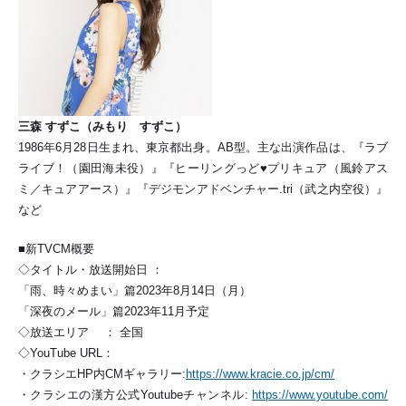
三森 すずこ（みもり すずこ）
1986年6月28日生まれ、東京都出身。AB型。主な出演作品は、『ラブ
ライブ！（園田海未役）』『ヒーリングっど♥プリキュア（風鈴アス
ミ／キュアアース）』『デジモンアドベンチャー.tri（武之内空役）』
など
■新TVCM概要
◇タイトル・放送開始日 ：
「雨、時々めまい」篇2023年8月14日（月）
「深夜のメール」篇2023年11月予定
◇放送エリア ： 全国
◇YouTube URL：
・クラシエHP内CMギャラリー:
https://www.kracie.co.jp/cm/
・クラシエの漢方公式Youtubeチャンネル:
https://www.youtube.com/