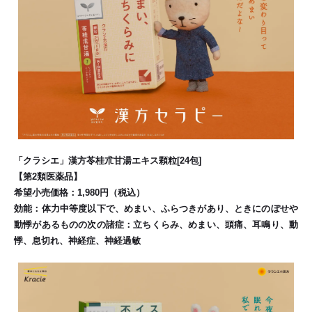
「クラシエ」漢方苓桂朮甘湯エキス顆粒[24包]
【第2類医薬品】
希望小売価格：1,980円（税込）
効能：体力中等度以下で、めまい、ふらつきがあり、ときにのぼせや
動悸があるものの次の諸症：立ちくらみ、めまい、頭痛、耳鳴り、動
悸、息切れ、神経症、神経過敏