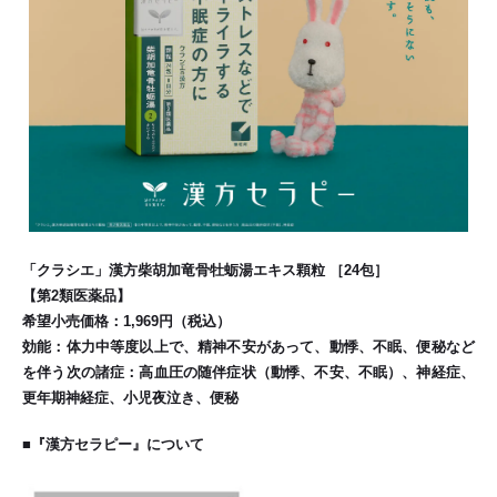
「クラシエ」漢方柴胡加竜骨牡蛎湯エキス顆粒 ［24包］
【第2類医薬品】
希望小売価格：1,969円（税込）
効能：体力中等度以上で、精神不安があって、動悸、不眠、便秘など
を伴う次の諸症：高血圧の随伴症状（動悸、不安、不眠）、神経症、
更年期神経症、小児夜泣き、便秘
■『漢方セラピー』について