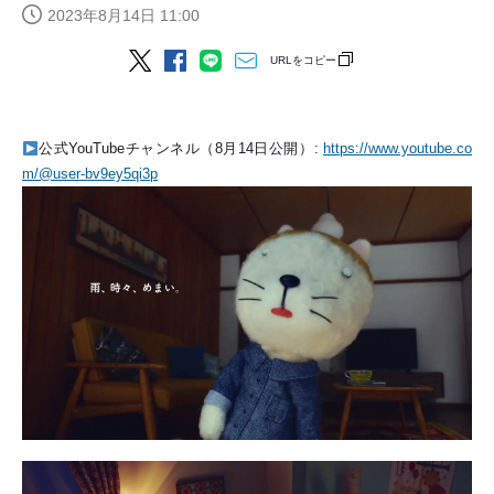
2023年8月14日 11:00
URLをコピー
公式
YouTube
チャンネル（
8
月
14
日公開）
:
https://www.youtube.co
m/@user-bv9ey5qi3p