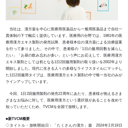
当社は、漢方薬を中心に医療用医薬品から一般用医薬品まで自社一
貫体制の下で幅広く提供しています。医療用の分野では、1981年の医
療用漢方エキス製剤の発売以降、患者様本位の漢方薬による治療提案
を行って参りました。その中で、患者様の「1日の服用回数を減らし
たい」「お昼の飲み忘れが多い」という声にお応えして、医療用漢方
エキス製剤としては初となる1日2回服用製剤の取り扱いを2002年より
開始しました。現代に生きる人々の多様なライフスタイルにマッチし
た1日2回服用タイプは、医療用漢方エキス製剤の中で唯一当社のみが
ラインアップしています。
今回、1日2回服用製剤の発売22周年にあたり、患者様が抱えるさま
ざまなお悩みに対して、医療用漢方という選択肢があることを改めて
知っていただくため、TVCMを全国で放映します。
■新TVCM概要
◇タイトル・放映開始日：「たくさんの漢方」篇 2024年2月19日