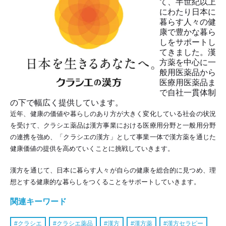
て、半世紀以上
にわたり日本に
暮らす人々の健
康で豊かな暮ら
しをサポートし
てきました。漢
方薬を中心に一
般用医薬品から
医療用医薬品ま
で自社一貫体制
の下で幅広く提供しています。
近年、健康の価値や暮らしのあり方が大きく変化している社会の状況
を受けて、クラシエ薬品は漢方事業における医療用分野と一般用分野
の連携を強め、「クラシエの漢方」として事業一体で漢方薬を通じた
健康価値の提供を高めていくことに挑戦していきます。
漢方を通じて、日本に暮らす人々が自らの健康を総合的に見つめ、理
想とする健康的な暮らしをつくることをサポートしていきます。
関連キーワード
クラシエ
クラシエ薬品
漢方
漢方薬
漢方セラピー