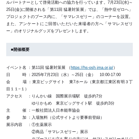
ルパートナーとして啓発活動への協力を行っています。7月23日(水)～
25日(金)に開催される「第11回 猛暑対策展」では、「熱中症ゼロへ」
プロジェクトのブース内に、「サマレスゼリー」のコーナーを設置。
また、アンケートにご回答いただいた来場者の方へ「サマレスゼリ
ー」のオリジナルグッズをプレゼントします。
■開催概要
イベント名 ：第11回 猛暑対策展 （
https://hs-osh.jma.or.jp/
）
日 時 ：2025年7月23日（水）～25日（金） 10:00-17:00
会 場 ：東京ビッグサイト 東7ホール（東京都江東区有明３丁
目１１−１）
アクセス ：りんかい線 国際展示場駅 徒歩約7分
ゆりかもめ 東京ビッグサイト駅 徒歩約3分
主 催 ：一般社団法人日本能率協会
参 加 ：入場無料（公式サイトより要事前登録）
展示内容 ：①生薬展示
②商品「サマレスゼリー」展示
※ブースにお立ち寄りの方には、サマレスゼリーオリジ