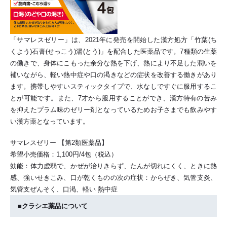
「サマレスゼリー」は、2021年に発売を開始した漢方処方「竹葉(ち
くよう)石膏(せっこう)湯(とう)」を配合した医薬品です。7種類の生薬
の働きで、身体にこもった余分な熱を下げ、熱により不足した潤いを
補いながら、軽い熱中症や口の渇きなどの症状を改善する働きがあり
ます。携帯しやすいスティックタイプで、水なしですぐに服用するこ
とが可能です。また、7才から服用することができ、漢方特有の苦み
を抑えたプラム味のゼリー剤となっているためお子さまでも飲みやす
い漢方薬となっています。
サマレスゼリー 【第2類医薬品】
希望小売価格：1,100円/4包（税込）
効能：体力虚弱で、かぜが治りきらず、たんが切れにくく、ときに熱
感、強いせきこみ、口が乾くものの次の症状：からぜき、気管支炎、
気管支ぜんそく、口渇、軽い 熱中症
■クラシエ薬品について