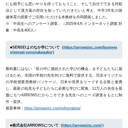
にも相手にも思いやりを持ってもらうこと、そして自分でできる対処
法として漢方薬の存在を知っていただきたいと考え、中学1年生の保
健体育の授業でご活用いただける本教材を共同開発しました。
※「中高生へのアンケート調査」（2025年4月,インターネット調査,対
象：中高生400人）
■SENSEIよのなか学について（
https://arrowsinc.com/busines
s/sensei-yononakagaku/
）
教科書にはない「世の中に接続された学びの機会」を子どもたちに届
けるため、全国の学校の先生向けに無料で提供する、完全オリジナル
の学校授業用教材パッケージ。日本や世界をリードする企業と連携
し、最新の知見を子どもたちに必要な学びに変換。11万人の先生を基
盤にもつARROWSだからこそできる先生へのニーズ調査をもとに制
作・提供。
最新事例：
https://arrowsinc.com/information/
■株式会社ARROWSについて（
https://arrowsinc.com/
）