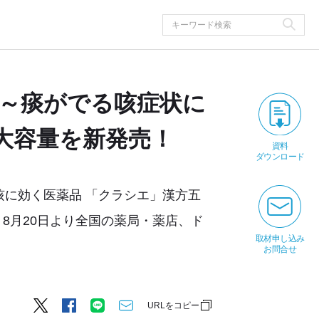
～痰がでる咳症状に
大容量を新発売！
資料
ダウンロード
咳に効く医薬品 「クラシエ」漢方五
を、8月20日より全国の薬局・薬店、ド
取材申し込み
お問合せ
URLをコピー