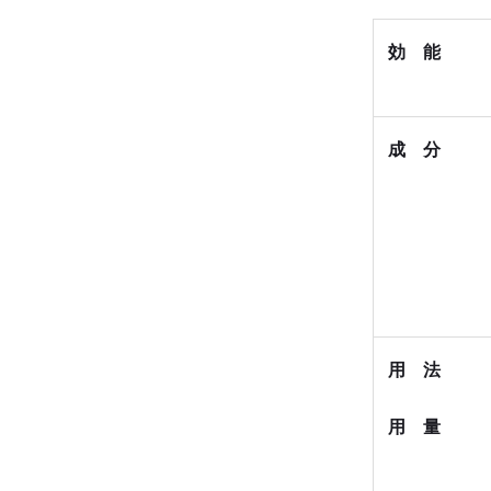
効 能
成 分
用 法
用 量