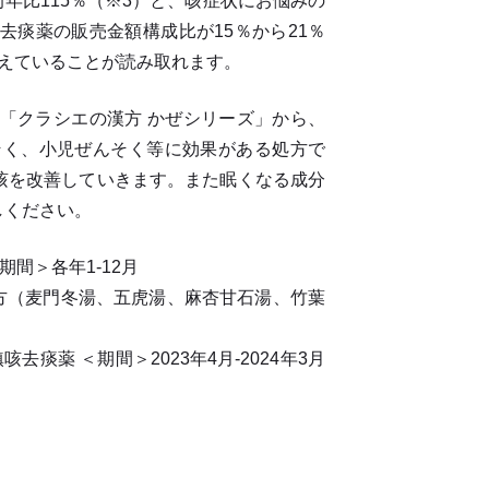
も前年比115％（※3）と、咳症状にお悩みの
痰薬の販売金額構成比が15％から21％
えていることが読み取れます。
「クラシエの漢方 かぜシリーズ」から、
そく、小児ぜんそく等に効果がある処方で
咳を改善していきます。また眠くなる成分
しください。
期間＞各年1-12月
連処方（麦門冬湯、五虎湯、麻杏甘石湯、竹葉
リ＞鎮咳去痰薬 ＜期間＞2023年4月-2024年3月