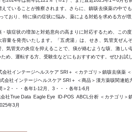
も2024年は前年比121％（※2）、また直近2025年1～6月
増えていることが推察されます。さらに、鎮咳去痰薬の中でも去
まっており、特に痰の症状に悩み、薬による対処を求める方が増
・咳症状の増加と対処意向の高まりに対応するため、この度
大容量を発売いたします。「五虎湯」は、せき、気管支ぜん
管、気管支の炎症を抑えることで、痰が絡むような咳、激しい
いため、運転する方、受験生などにもおすすめです。ぜひお試
式会社インテージヘルスケア SRI＋ ＜カテゴリ＞鎮咳去痰薬 ＜
：株式会社インテージヘルスケア SRI＋ ＜商品＞漢方薬咳関
＞2・・・各年1-12月、3・・・各年1-6月
社True Data Eagle Eye ID-POS ABCL分析 ＜カテゴ
2025年3月