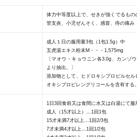
体力中等度以上で、せきが強くでるもの
管支炎、小児ぜんそく、感冒、痔の痛み
成人１日の服用量3包（1包1.5g）中
五虎湯エキス粉末M・・・1,575mg
〔マオウ・キョウニン各3.0g、カンゾウ1.
より抽出。〕
添加物として、ヒドロキシプロピルセル
オキシプロピレングリコールを含有する
1日3回食前又は食間に水又は白湯にて服
成人（15才以上）…1回1包
15才未満7才以上…1回2/3包
7才未満4才以上…1回1/2包