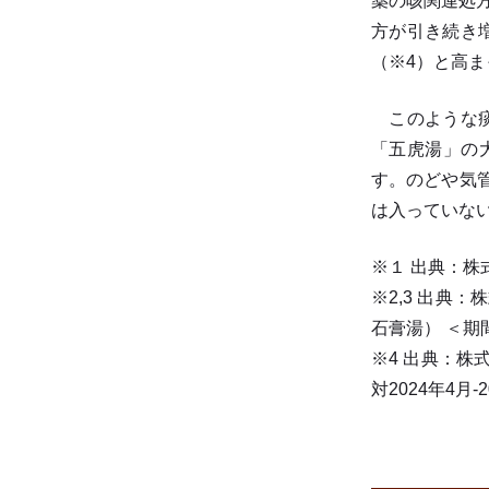
薬の咳関連処方
方が引き続き
（※4）と高
このような痰
「五虎湯」の
す。のどや気
は入っていな
※１ 出典：株
※2,3 出典
石膏湯） ＜期間
※4 出典：株式会
対2024年4月-