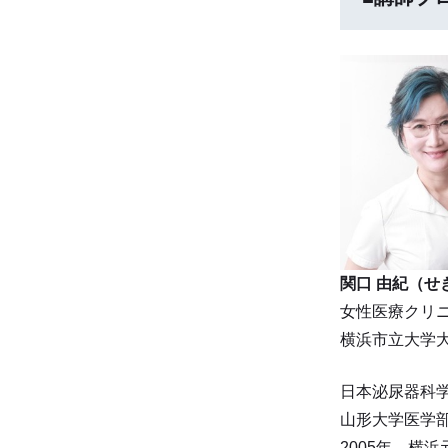
関口 由紀（せ
女性医療クリニ
横浜市立大学
日本泌尿器科
山形大学医学
2005年、横