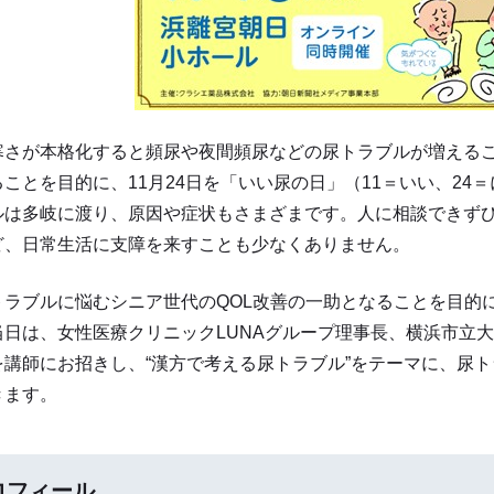
さが本格化すると頻尿や夜間頻尿などの尿トラブルが増えるこ
ことを目的に、11月24日を「いい尿の日」（11＝いい、24＝
ルは多岐に渡り、原因や症状もさまざまです。人に相談できず
ど、日常生活に支障を来すことも少なくありません。
ラブルに悩むシニア世代のQOL改善の一助となることを目的
当日は、女性医療クリニックLUNAグループ理事長、横浜市立
を講師にお招きし、“漢方で考える尿トラブル”をテーマに、尿
きます。
ロフィール