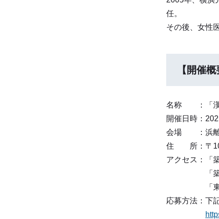
任。
その後、女性医
【開催概
名称 ：「漢
開催日時：2025
会場 ：浜離
住 所：〒104
アクセス：「
「築地駅」
「東銀座駅」
応募方法：下
http