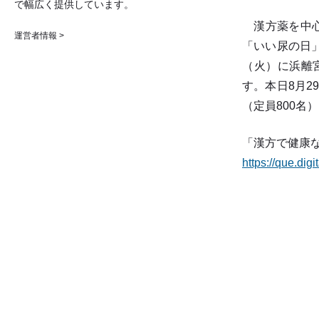
で幅広く提供しています。
漢方薬を中心
運営者情報 >
「いい尿の日」
（火）に浜離
す。本日8月
（定員800名
「漢方で健康
https://que.dig