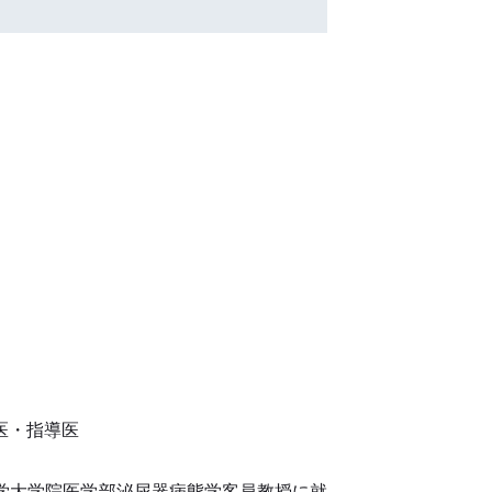
医・指導医
立大学大学院医学部泌尿器病態学客員教授に就