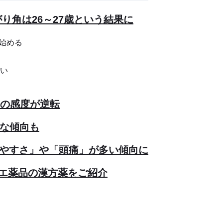
がり角は26～27歳という結果に
じ始める
すい
さの感度が逆転
感な傾向も
れやすさ」や「頭痛」が多い傾向に
エ薬品の漢方薬をご紹介