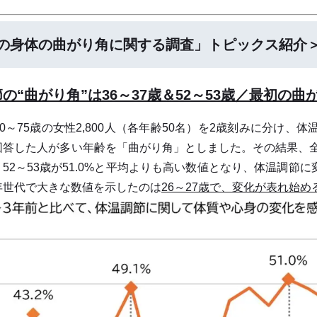
の身体の曲がり角に関する調査」トピックス紹介
の“曲がり角”は36～37歳＆52～53歳／最初の曲
～75歳の女性2,800人（各年齢50名）を2歳刻みに分け、
答した人が多い年齢を「曲がり角」としました。その結果、全体
1%、52～53歳が51.0%と平均よりも高い数値となり、体温調
年世代で大きな数値を示したのは
26～27歳で、変化が表れ始め