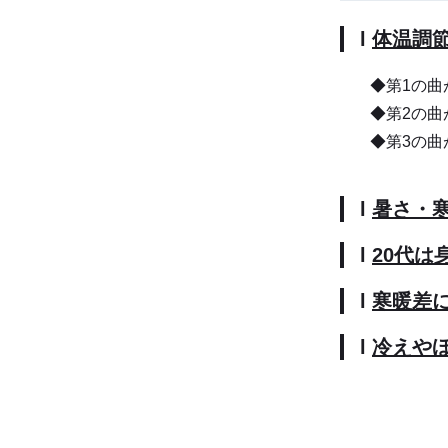
l
体温調節
◆第1の曲
◆第2の曲
◆第3の曲
l
暑さ・寒
l
20代は
l
寒暖差
l
冷えや