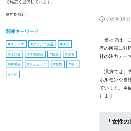
で幅広く提供しています。
運営者情報 >
2025年9月17
関連キーワード
当社では、こ
クラシエ
クラシエ薬品
漢方
有の疾患に対
漢方薬
体温調節
残暑
猛暑
社の注力テー
寒暖差
フェムケア
女性
冷え
漢方では、古
不調
ホルモンや自
ています。今
します。
「女性の