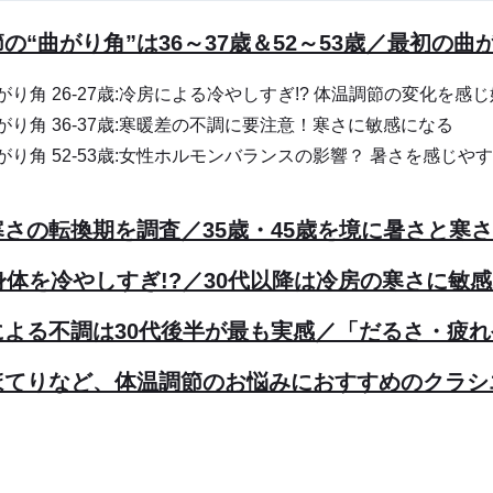
の“曲がり角”は36～37歳＆52～53歳／最初の曲
がり角 26-27歳:冷房による冷やしすぎ!? 体温調節の変化を感
がり角 36-37歳:寒暖差の不調に要注意！寒さに敏感になる
がり角 52-53歳:女性ホルモンバランスの影響？ 暑さを感じや
さの転換期を調査／35歳・45歳を境に暑さと寒
身体を冷やしすぎ!?／30代以降は冷房の寒さに敏
による不調は30代後半が最も実感／「だるさ・疲
ほてりなど、体温調節のお悩みにおすすめのクラシ