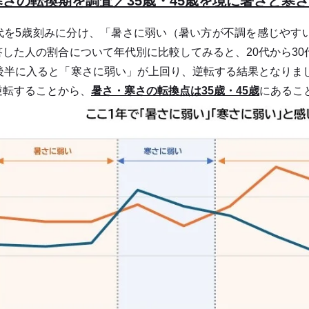
寒さの転換期を調査／35歳・45歳を境に暑さと寒
を5歳刻みに分け、「暑さに弱い（暑い方が不調を感じやす
答した人の割合について年代別に比較してみると、20代から3
代後半に入ると「寒さに弱い」が上回り、逆転する結果となりま
逆転することから、
暑さ・寒さの転換点は35歳・45歳
にあるこ