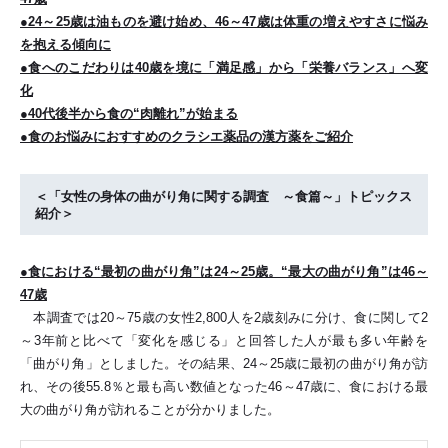
●24～25歳は油ものを避け始め、46～47歳は体重の増えやすさに悩み
を抱える傾向に
●食へのこだわりは40歳を境に「満足感」から「栄養バランス」へ変
化
●40代後半から食の“肉離れ”が始まる
●食のお悩みにおすすめのクラシエ薬品の漢方薬をご紹介
＜「女性の身体の曲がり角に関する調査 ～食篇～」トピックス
紹介＞
●食における“最初の曲がり角”は24～25歳。“最大の曲がり角”は46～
47歳
本調査では20～75歳の女性2,800人を2歳刻みに分け、食に関して2
～3年前と比べて「変化を感じる」と回答した人が最も多い年齢を
「曲がり角」としました。その結果、24～25歳に最初の曲がり角が訪
れ、その後55.8％と最も高い数値となった46～47歳に、食における最
大の曲がり角が訪れることが分かりました。