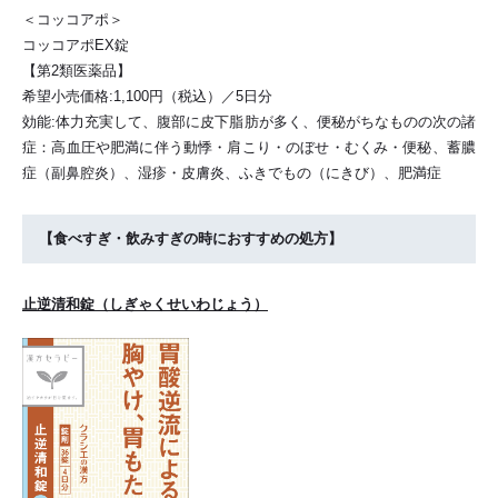
＜コッコアポ＞
コッコアポEX錠
【第2類医薬品】
希望小売価格:1,100円（税込）／5日分
効能:体力充実して、腹部に皮下脂肪が多く、便秘がちなものの次の諸
症：高血圧や肥満に伴う動悸・肩こり・のぼせ・むくみ・便秘、蓄膿
症（副鼻腔炎）、湿疹・皮膚炎、ふきでもの（にきび）、肥満症
【食べすぎ・飲みすぎの時におすすめの処方】
止逆清和錠（しぎゃくせいわじょう）