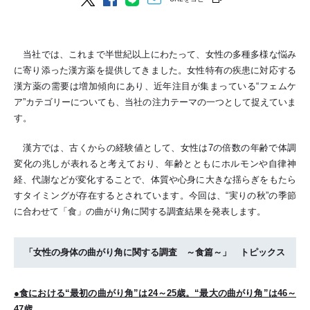
当社では、これまで半世紀以上にわたって、女性の多種多様な悩み
に寄り添った漢方薬を提供してきました。女性特有の疾患に対応する
漢方薬の需要は増加傾向にあり、近年注目が集まっている“フェムケ
ア”カテゴリーについても、当社の注力テーマの一つとして捉えていま
す。
漢方では、古くからの経験値として、女性は7の倍数の年齢で体調
変化の兆しが表れると考えており、年齢とともにホルモンや自律神
経、代謝などが変化することで、体質や心身に大きな揺らぎをもたら
すタイミングが存在するとされています。今回は、“実りの秋”の季節
に合わせて「食」の曲がり角に関する調査結果を発表します。
「女性の身体の曲がり角に関する調査 ～食篇～」 トピックス
●食における“最初の曲がり角”は24～25歳。“最大の曲がり角”は46～
47歳