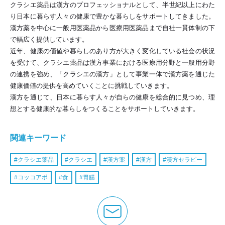
クラシエ薬品は漢方のプロフェッショナルとして、半世紀以上にわた
り日本に暮らす人々の健康で豊かな暮らしをサポートしてきました。
漢方薬を中心に一般用医薬品から医療用医薬品まで自社一貫体制の下
で幅広く提供しています。
近年、健康の価値や暮らしのあり方が大きく変化している社会の状況
を受けて、クラシエ薬品は漢方事業における医療用分野と一般用分野
の連携を強め、「クラシエの漢方」として事業一体で漢方薬を通じた
健康価値の提供を高めていくことに挑戦していきます。
漢方を通じて、日本に暮らす人々が自らの健康を総合的に見つめ、理
想とする健康的な暮らしをつくることをサポートしていきます。
関連キーワード
クラシエ薬品
クラシエ
漢方薬
漢方
漢方セラピー
コッコアポ
食
胃腸