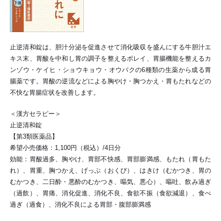
止逆清和錠は、胆汁分泌を促進させて消化吸収を盛んにする牛胆汁エ
キス末、胃酸を中和し胃の調子を整えるボレイ、胃腸機能を整えるカ
ンゾウ・ケイヒ・ショウキョウ・オウバクの6種類の生薬から成る胃
腸薬です。胃酸の逆流などによる胸やけ・胸つかえ・胃もたれなどの
不快な胃腸症状を改善します。
＜漢方セラピー＞
止逆清和錠
【第3類医薬品】
希望小売価格：1,100円（税込）/4日分
効能：胃酸過多、胸やけ、胃部不快感、胃部膨満感、もたれ（胃もた
れ）、胃重、胸つかえ、げっぷ（おくび）、はきけ（むかつき、胃の
むかつき、二日酔・悪酔のむかつき、嘔気、悪心）、嘔吐、飲み過ぎ
（過飲）、胃痛、消化促進、消化不良、食欲不振（食欲減退）、食べ
過ぎ（過食）、消化不良による胃部・腹部膨満感