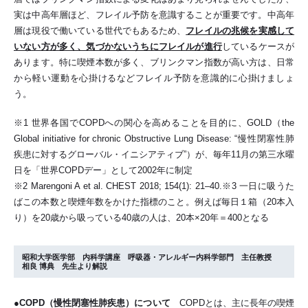
実は中高年層ほど、フレイル予防を意識することが重要です。中高年
層は現役で働いている世代でもあるため、
フレイルの兆候を実感して
いない方が多く、気づかないうちにフレイルが進行
しているケースが
あります。特に喫煙本数が多く、ブリンクマン指数が高い方は、日常
から軽い運動を心掛けるなどフレイル予防を意識的に心掛けましょ
う。
※1 世界各国でCOPDへの関心を高めることを目的に、GOLD（the
Global initiative for chronic Obstructive Lung Disease: “慢性閉塞性肺
疾患に対するグローバル・イニシアティブ”）が、毎年11月の第三水曜
日を「世界COPDデー」として2002年に制定
※2 Marengoni A et al. CHEST 2018; 154(1): 21–40.※3 一日に吸うた
ばこの本数と喫煙年数をかけた指標のこと。例えば毎日１箱（20本入
り）を20歳から吸っている40歳の人は、20本×20年＝400となる
昭和大学医学部 内科学講座 呼吸器・アレルギー内科学部門 主任教授
相良 博典 先生より解説
●COPD（慢性閉塞性肺疾患）について
COPDとは、主に長年の喫煙