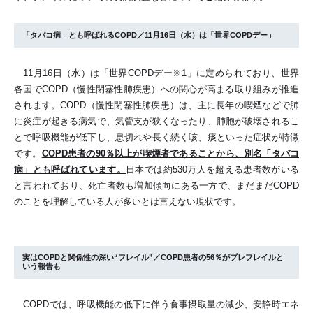
「タバコ病」とも呼ばれるCOPD／11月16日（水）は「世界COPDデー」
11月16日（水）は「世界COPDデー※1」に定められており、世界
各国でCOPD（慢性閉塞性肺疾患）への関心が高まる取り組みが推進
されます。COPD（慢性閉塞性肺疾患）は、主に長年の喫煙などで肺
に炎症が起きる病気で、気管支が狭くなったり、肺胞が破壊されるこ
とで呼吸機能が低下し、息切れや長く続く咳、痰といった症状が特徴
です。
COPD患者の90％以上が喫煙者であることから、別名「タバコ
病」とも呼ばれています。
日本では約530万人を超える患者数がいる
と言われており、死亡者数も増加傾向にある一方で、まだまだCOPD
のことを理解している人が多いとは言えない現状です。
実はCOPDと関係性の深い“フレイル”／COPD患者の56％がプレフレイルと
いう報告も
COPDでは、呼吸機能の低下に伴う食事摂取量の減少、安静時エネ