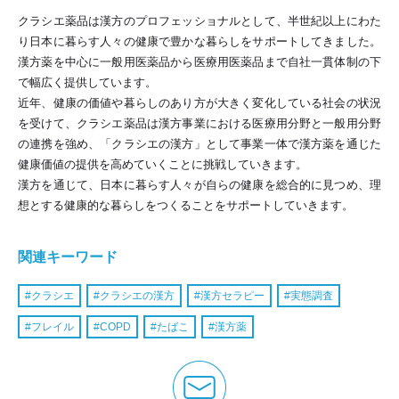
クラシエ薬品は漢方のプロフェッショナルとして、半世紀以上にわた
り日本に暮らす人々の健康で豊かな暮らしをサポートしてきました。
漢方薬を中心に一般用医薬品から医療用医薬品まで自社一貫体制の下
で幅広く提供しています。
近年、健康の価値や暮らしのあり方が大きく変化している社会の状況
を受けて、クラシエ薬品は漢方事業における医療用分野と一般用分野
の連携を強め、「クラシエの漢方」として事業一体で漢方薬を通じた
健康価値の提供を高めていくことに挑戦していきます。
漢方を通じて、日本に暮らす人々が自らの健康を総合的に見つめ、理
想とする健康的な暮らしをつくることをサポートしていきます。
関連キーワード
クラシエ
クラシエの漢方
漢方セラピー
実態調査
フレイル
COPD
たばこ
漢方薬