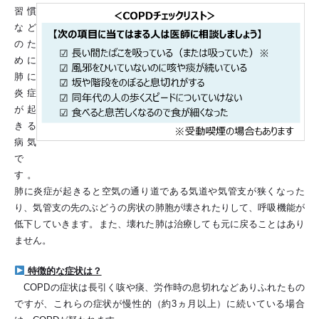
習慣
など
のた
めに
肺に
炎症
が起
きる
病気
で
す。
肺に炎症が起きると空気の通り道である気道や気管支が狭くなった
り、気管支の先のぶどうの房状の肺胞が壊されたりして、呼吸機能が
低下していきます。また、壊れた肺は治療しても元に戻ることはあり
ません。
特徴的な症状は？
COPDの症状は長引く咳や痰、労作時の息切れなどありふれたもの
ですが、これらの症状が慢性的（約3ヵ月以上）に続いている場合