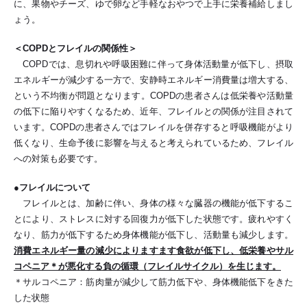
に、果物やチーズ、ゆで卵など手軽なおやつで上手に栄養補給しまし
ょう。
＜COPDとフレイルの関係性＞
COPDでは、息切れや呼吸困難に伴って身体活動量が低下し、摂取
エネルギーが減少する一方で、安静時エネルギー消費量は増大する、
という不均衡が問題となります。COPDの患者さんは低栄養や活動量
の低下に陥りやすくなるため、近年、フレイルとの関係が注目されて
います。COPDの患者さんではフレイルを併存すると呼吸機能がより
低くなり、生命予後に影響を与えると考えられているため、フレイル
への対策も必要です。
●フレイルについて
フレイルとは、加齢に伴い、身体の様々な臓器の機能が低下するこ
とにより、ストレスに対する回復力が低下した状態です。疲れやすく
なり、筋力が低下するため身体機能が低下し、活動量も減少します。
消費エネルギー量の減少によりますます食欲が低下し、低栄養やサル
コペニア＊が悪化する負の循環（フレイルサイクル）を生じます。
＊サルコペニア：筋肉量が減少して筋力低下や、身体機能低下をきた
した状態