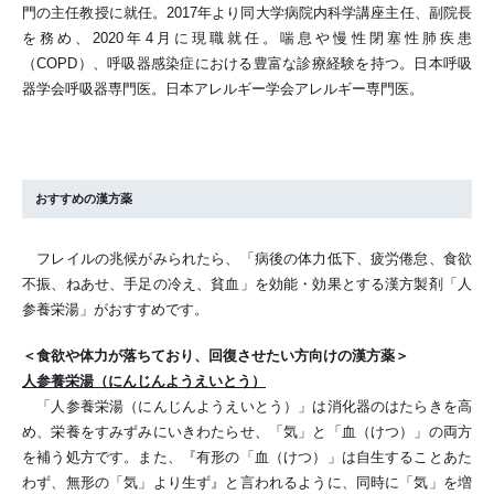
門の主任教授に就任。2017年より同大学病院内科学講座主任、副院長
を務め、2020年4月に現職就任。喘息や慢性閉塞性肺疾患
（COPD）、呼吸器感染症における豊富な診療経験を持つ。日本呼吸
器学会呼吸器専門医。日本アレルギー学会アレルギー専門医。
おすすめの漢方薬
フレイルの兆候がみられたら、「病後の体力低下、疲労倦怠、食欲
不振、ねあせ、手足の冷え、貧血」を効能・効果とする漢方製剤「人
参養栄湯」がおすすめです。
＜食欲や体力が落ちており、回復させたい方向けの漢方薬＞
人参養栄湯（にんじんようえいとう）
「人参養栄湯（にんじんようえいとう）」は消化器のはたらきを高
め、栄養をすみずみにいきわたらせ、「気」と「血（けつ）」の両方
を補う処方です。また、『有形の「血（けつ）」は自生することあた
わず、無形の「気」より生ず』と言われるように、同時に「気」を増