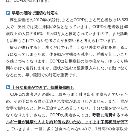
は、COPDが疑われます。
早期の段階で適切な対応を
厚生労働省の2017年の統計によるとCOPDによる死亡者数は18,523
人で、男性では死亡原因の8位となっています。COPDの患者数は40
歳以上の人口の8.6%、約530万人と推定されていますので、まだ診断
も治療もされていない患者さんが多数いると考えられています。
症状が進行すると、歩くだけでも苦しくなり外出や運動を避けるよ
うになってしまうため、体を動かす機会も減少し、呼吸が苦しいこと
を感じづらくなります。COPDは初期症状の咳や痰から、ゆっくり時
間をかけて進行しますが、症状が進むと酸素吸入をしないと動けなく
なるため、早い段階での対応が重要です。
十分な食事ができず、低栄養傾向も
COPDの患者さんの肺は、息をうまく吐き出せず膨らんでいるた
め、その下にある胃が圧迫され食欲があまりわきません。また、胃が
食事で膨れると、肺を圧迫するため苦しくなり、十分な量を食べられ
なくなります。さらに、COPDの患者さんでは、
呼吸に消費するエネ
ルギー量が健康な人より約10倍も多いため、ますます栄養状態が低下
していきます。一度に多くは食べられないので、1日3回の食事以外