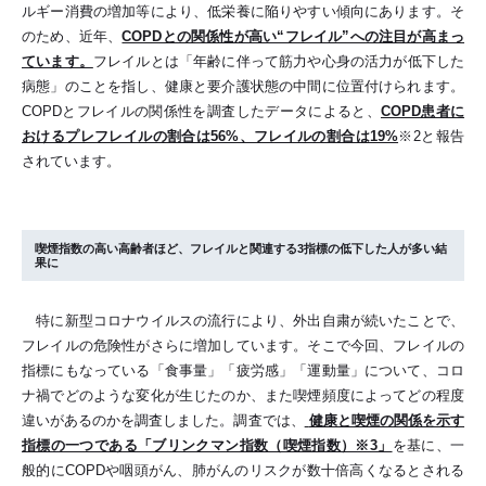
ルギー消費の増加等により、低栄養に陥りやすい傾向にあります。そ
のため、近年、
COPDとの関係性が高い“フレイル”への注目が高まっ
ています。
フレイルとは「年齢に伴って筋力や心身の活力が低下した
病態」のことを指し、健康と要介護状態の中間に位置付けられます。
COPDとフレイルの関係性を調査したデータによると、
COPD患者に
おけるプレフレイルの割合は56%、フレイルの割合は19%
※2と報告
されています。
喫煙指数の高い高齢者ほど、フレイルと関連する3指標の低下した人が多い結
果に
特に新型コロナウイルスの流行により、外出自粛が続いたことで、
フレイルの危険性がさらに増加しています。そこで今回、フレイルの
指標にもなっている「食事量」「疲労感」「運動量」について、コロ
ナ禍でどのような変化が生じたのか、また喫煙頻度によってどの程度
違いがあるのかを調査しました。調査では、
健康と喫煙の関係を示す
指標の一つである「ブリンクマン指数（喫煙指数）※3」
を基に、一
般的にCOPDや咽頭がん、肺がんのリスクが数十倍高くなるとされる