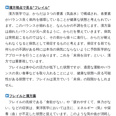
漢方視点で見る“フレイル”
漢方医学では、からだは３つの要素（気血水）で構成され、各要素
がバランス良く体内を循環していることが健康な状態と考えられてい
ます。このバランスが崩れると、なんらかの不調を生じます。漢方薬
は崩れたバランスが元へ戻るように、からだを整えていきます。病気
は突然起こるものではなく、その前から徐々に進行し、からだが耐え
られなくなると病気として発症するものと考えます。発症する前でも
何らかの不調がある時には本当の病気にならないように予防医学的な
アプローチを行うことがあります。これを「未病を治す」といい、漢
方では重要視しています。
フレイルは体や心の活力が低下した状態ですが、適度な運動やバラ
ンスの良い食事などを取り入れることにより、健康な状態へ戻る可能
性がある状態です。フレイルは漢方でいう「未病」の段階かもしれま
せん。
フレイルと漢方薬
フレイルの兆候である「食欲がない」や「疲れやすくて、体力がな
い」などの症状は、東洋医学においては主に、エネルギー（気）や栄
養（血）が不足した状態と捉えています。このような気や血が消耗し