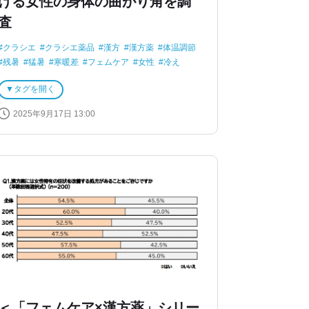
ける女性の身体の曲がり角を調
査
クラシエ
クラシエ薬品
漢方
漢方薬
体温調節
残暑
猛暑
寒暖差
フェムケア
女性
冷え
不調
タグを開く
2025年9月17日 13:00
＜「フェムケア×漢方薬」シリー