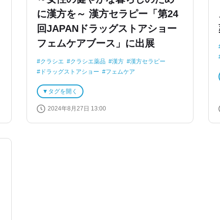
に漢方を～ 漢方セラピー「第24
回JAPANドラッグストアショー
フェムケアブース」に出展
クラシエ
クラシエ薬品
漢方
漢方セラピー
ドラッグストアショー
フェムケア
東京ビッグサイト
生理
更年期
女性
タグを開く
2024年8月27日 13:00