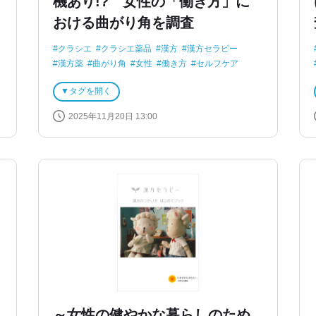
機あり!? 女性の「働き方」に
おける曲がり角を調査
クラシエ
クラシエ薬品
漢方
漢方セラピー
漢方薬
曲がり角
女性
働き方
セルフケア
不調
タグを開く
2025年11月20日 13:00
～女性の健やかな暮らしのため