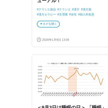
ューアル！
クラシエ薬品
クラシエ
漢方
漢方薬
漢方セラピー
生理痛
女性
婦人科疾患
フェムケア
タグを開く
2026年1月8日 13:00
＜9月3日は睡眠の日＞ 「睡眠」