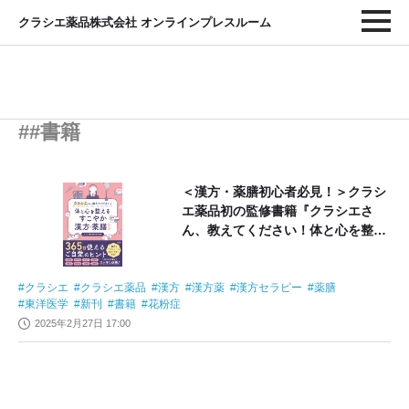
クラシエ薬品株式会社 オンラインプレスルーム
##書籍
＜漢方・薬膳初心者必見！＞クラシ
エ薬品初の監修書籍『クラシエさ
ん、教えてください！体と心を整え
るすこやか漢方・薬膳生活』を3月1
日に発売！
クラシエ
クラシエ薬品
漢方
漢方薬
漢方セラピー
薬膳
東洋医学
新刊
書籍
花粉症
2025年2月27日 17:00