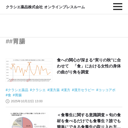
クラシエ薬品株式会社 オンラインプレスルーム
##胃腸
食への関心が深まる“実りの秋”に合
わせて 「食」における女性の身体
の曲がり角を調査
クラシエ薬品
クラシエ
漢方薬
漢方
漢方セラピー
コッコアポ
食
胃腸
2025年10月22日 13:00
＜食養生に関する意識調査＞旬の食
材を食べるだけでも食養生？誰でも
簡単にできる食養生の取り入れ方を