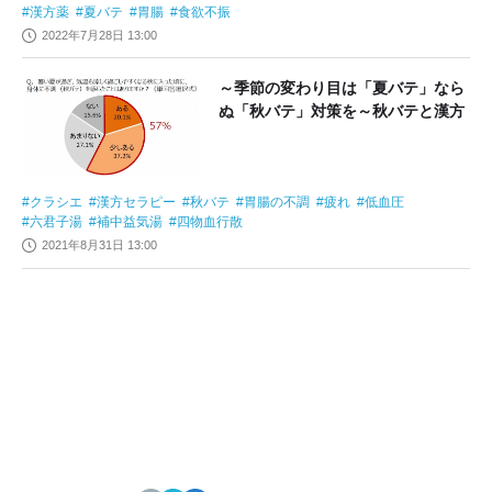
漢方薬
夏バテ
胃腸
食欲不振
2022年7月28日 13:00
～季節の変わり目は「夏バテ」なら
ぬ「秋バテ」対策を～秋バテと漢方
クラシエ
漢方セラピー
秋バテ
胃腸の不調
疲れ
低血圧
六君子湯
補中益気湯
四物血行散
2021年8月31日 13:00