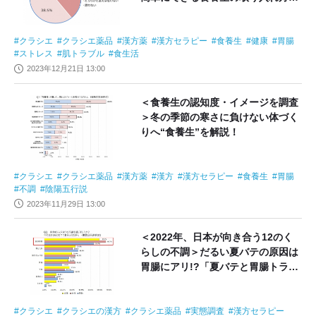
解説
クラシエ
クラシエ薬品
漢方薬
漢方セラピー
食養生
健康
胃腸
ストレス
肌トラブル
食生活
2023年12月21日 13:00
＜食養生の認知度・イメージを調査
＞冬の季節の寒さに負けない体づく
りへ“食養生”を解説！
クラシエ
クラシエ薬品
漢方薬
漢方
漢方セラピー
食養生
胃腸
不調
陰陽五行説
2023年11月29日 13:00
＜2022年、日本が向き合う12のく
らしの不調＞だるい夏バテの原因は
胃腸にアリ!?「夏バテと胃腸トラブ
ル」を漢方視点で解説
クラシエ
クラシエの漢方
クラシエ薬品
実態調査
漢方セラピー