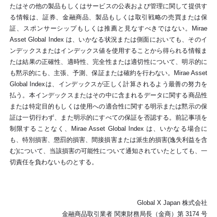
たはその他の製品もしくはサービスの公表および管理に関して提供す
る情報は、証券、金融商品、製品もしくは取引戦略の売買または保
証、スポンサーシップもしくは推薦と見なすべきではない。Mirae
Asset Global Index は、いかなる状況または側面においても、そのイ
ンデックスまたはインデックス値を使用することから得られる情報ま
たは結果の正確性、適時性、完全性または適切性について、明示的に
も黙示的にも、主張、予測、保証または確約を行わない。Mirae Asset
Global Indexは、インデックスが正しく計算されるよう最善の努力を
払う。本インデックスまたはその中に含まれるデータに関する商品性
または特定目的もしくは使用への適合性に関する明示または黙示の保
証は一切行わず、また明示的にすべての保証を否認する。前記事項を
制限することなく、Mirae Asset Global Index は、いかなる場合に
も、特別損害、懲罰的損害、間接損害または派生的損害(逸失利益を含
む)について、当該損害の可能性について通知されていたとしても、一
切責任を負わないものとする。
Global X Japan 株式会社
金融商品取引業者 関東財務局長（金商）第 3174 号