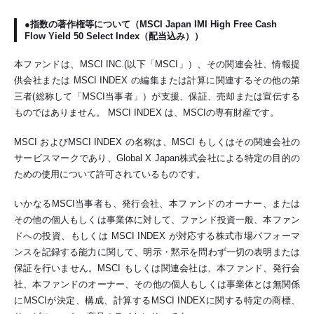
●指数の著作権等について（MSCI Japan IMI High Free Cash
Flow Yield 50 Select Index（配当込み））
本ファンドは、MSCI INC.(以下「MSCI」）、その関連会社、情報提
供会社または MSCI INDEX の編集または計算に関連するその他の第
三者(総称して「MSCI当事者」）が支援、保証、売却または宣伝する
ものではありません。 MSCI INDEX は、MSCIの専有財産です。
MSCI およびMSCI INDEX の名称は、MSCI もしくはその関連会社の
サービスマークであり、Global X Japan株式会社による特定の目的の
ための使用について許可されているものです。
いかなるMSCI当事者も、発行会社、本ファンドのオーナー、または
その他の個人もしくは事業体に対して、ファンド投資一般、本ファン
ドへの投資、もしくは MSCI INDEX が対応する株式市場パフォーマ
ンスを記録する能力に関して、明示・黙示を問わず一切の表明または
保証を行いません。MSCI もしくは関連会社は、本ファンド、発行会
社、本ファンドのオーナー、その他の個人もしくは事業体とは無関係
にMSCIが決定、構成、計算するMSCI INDEXに関する特定の商標、