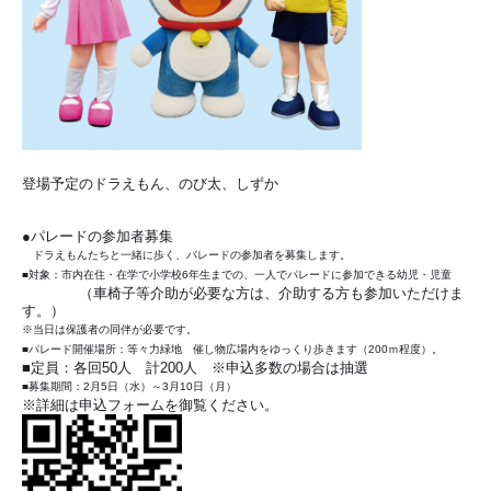
登場予定のドラえもん、のび太、しずか
●パレードの参加者募集
ドラえもんたちと一緒に歩く、パレードの参加者を募集します。
■対象：市内在住・在学で小学校6年生までの、一人でパレードに参加できる幼児・児童
（車椅子等介助が必要な方は、介助する方も参加いただけま
す。）
※当日は保護者の同伴が必要です。
■パレード開催場所：等々力緑地 催し物広場内をゆっくり歩きます（200ｍ程度）。
■定員：各回50人 計200人 ※申込多数の場合は抽選
■募集期間：2月5日（水）～3月10日（月）
※詳細は申込フォームを御覧ください。