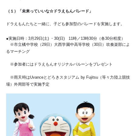
（１）「未来っていいな☆ドラえもんパレード」
ドラえもんたちと一緒に、子ども参加型のパレードを実施します。
●実施日時：3月29日(土) ・30(日) 11時／13時30分（各30分程度）
※市立橘中学校（29日）大西学園中高等学校（30日）吹奏楽部によ
るマーチング
※参加者にはドラえもんオリジナルバルーンをプレゼント
※雨天時はUvanceとどろきスタジアム by Fujitsu（等々力陸上競技
場）外周部等で実施予定