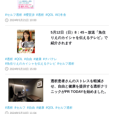
セルフ透析
櫻堂渉
透析
QOL
幻冬舎
2024年5月21日 10:00
5月12日（日）8：45～放送「魚住
りえのカイシャを伝えるテレビ」で
紹介されます
透析
QOL
自由
健康
チバテレ
魚住りえのカイシャを伝えるテレビ
セルフ透析
2024年5月10日 15:00
透析患者さんのストレスを軽減さ
せ、自由と健康を提供する透析クリ
ニックがPR TODAYを始めました。
透析
セルフ
自由
健康
QOL
セルフ透析
2024年5月10日 11:04