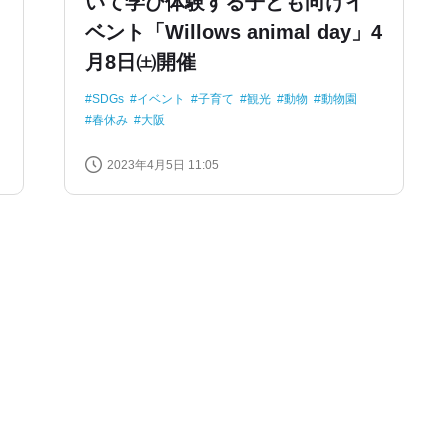
いて学び体験する子ども向けイ
ベント「Willows animal day」4
月8日㈯開催
SDGs
イベント
子育て
観光
動物
動物園
春休み
大阪
2023年4月5日 11:05