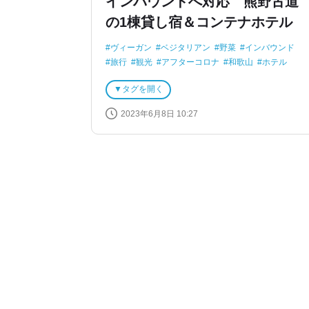
インバウンドへ対応 熊野古道
の1棟貸し宿＆コンテナホテル
ヴィーガン
ベジタリアン
野菜
インバウンド
旅行
観光
アフターコロナ
和歌山
ホテル
SDGs
タグを開く
2023年6月8日 10:27