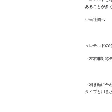
あることが多
※当社調べ
＜レチルドの
・左右非対称
・利き顔に合
タイプと用意