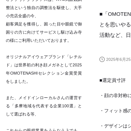
整法という独自の調整法を駆使し、大手
■「OMOTEN
小売店全盛の今、
顧客満足を獲得し、困った目や眼鏡で御
とを思いや
困りの方に向けてサービスし駆け込み寺
活動など、日
の様にご利用いただいております。
オリジナルアイウェアブランド「レチル
2025年6月25
ド」は世界初の利き顔メガネとして2025
年OMOTENASHIセレクション金賞受賞
■選定員寸評
をしました。
・顔の非対称
また、メイドインローカルさんの運営す
る「多摩地域を代表する企業100選」と
・フィット感
して選ばれる等、
・デザインは
これからの眼鏡業界をうらなう上でも、