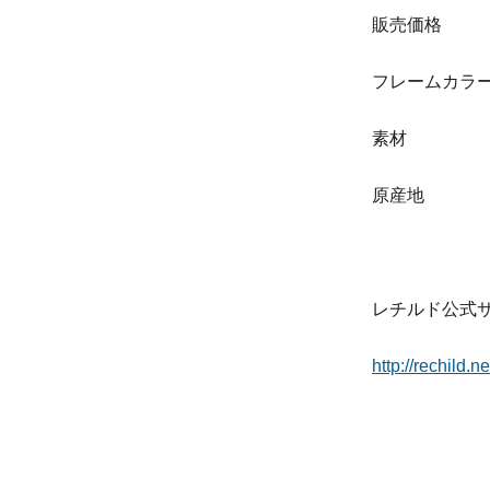
販売価格 ：4
フレームカラー
素材 ：チ
原産地 ：日
レチルド公式
http://rechild.ne