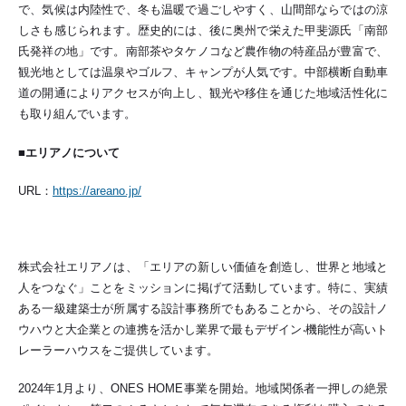
で、気候は内陸性で、冬も温暖で過ごしやすく、山間部ならではの涼
しさも感じられます。歴史的には、後に奥州で栄えた甲斐源氏「南部
氏発祥の地」です。南部茶やタケノコなど農作物の特産品が豊富で、
観光地としては温泉やゴルフ、キャンプが人気です。中部横断自動車
道の開通によりアクセスが向上し、観光や移住を通じた地域活性化に
も取り組んでいます。
■エリアノについて
URL：
https://areano.jp/
株式会社エリアノは、「エリアの新しい価値を創造し、世界と地域と
人をつなぐ」ことをミッションに掲げて活動しています。特に、実績
ある一級建築士が所属する設計事務所でもあることから、その設計ノ
ウハウと大企業との連携を活かし業界で最もデザイン‧機能性が高いト
レーラーハウスをご提供しています。
2024年1月より、ONES HOME事業を開始。地域関係者一押しの絶景