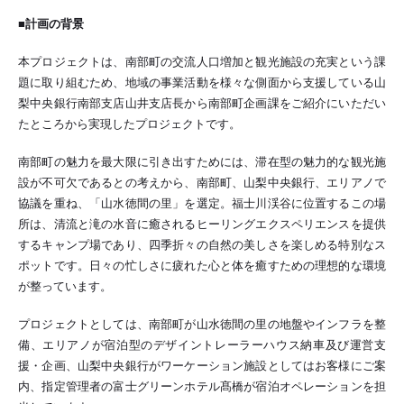
■計画の背景
本プロジェクトは、南部町の交流人口増加と観光施設の充実という課
題に取り組むため、地域の事業活動を様々な側面から支援している山
梨中央銀行南部支店山井支店長から南部町企画課をご紹介にいただい
たところから実現したプロジェクトです。
南部町の魅力を最大限に引き出すためには、滞在型の魅力的な観光施
設が不可欠であるとの考えから、南部町、山梨中央銀行、エリアノで
協議を重ね、「山水徳間の里」を選定。福士川渓谷に位置するこの場
所は、清流と滝の水音に癒されるヒーリングエクスペリエンスを提供
するキャンプ場であり、四季折々の自然の美しさを楽しめる特別なス
ポットです。日々の忙しさに疲れた心と体を癒すための理想的な環境
が整っています。
プロジェクトとしては、南部町が山水徳間の里の地盤やインフラを整
備、エリアノが宿泊型のデザイントレーラーハウス納車及び運営支
援・企画、山梨中央銀行がワーケーション施設としてはお客様にご案
内、指定管理者の富士グリーンホテル髙橋が宿泊オペレーションを担