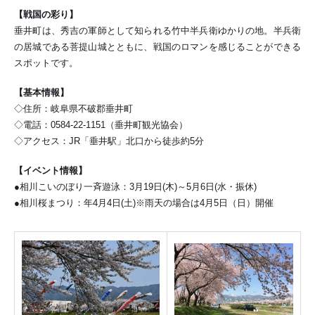
【戦国の彩り】
垂井町は、秀吉の軍師として知られる竹中半兵衛ゆかりの地。半兵衛
の居城である菩提山城とともに、戦国のロマンを感じることができる
スポットです。
【基本情報】
◇住所：岐阜県不破郡垂井町
◇電話：0584-22-1151（垂井町観光協会）
◇アクセス：JR「垂井駅」北口から徒歩約5分
【イベント情報】
●
相川こいのぼり一斉遊泳：3月19日(木)～5月6日(水・振休)
●相川桜まつり：年4月4日(土)※雨天の場合は4月5日（日）開催