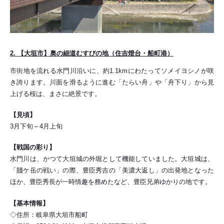
2. 【大垣市】奥の細道むすびの地（住吉燈台・船町港）
市街地を流れる水門川沿いに、約1.1kmにわたってソメイヨシノが咲
き誇ります。川面を滑るように進む「たらい舟」や「舟下り」から見
上げる桜は、まさに絶景です。
【見頃】
3月下旬～4月上旬
【戦国の彩り】
水門川は、かつて大垣城の外堀として機能していました。大垣城は、
「賤ケ岳の戦い」の際、豊臣秀吉の「美濃大返し」の出発地となった
ほか、豊臣秀長が一時情趣を務めたなど、豊臣兄弟ゆかりの地です。
【基本情報】
◇住所：岐阜県大垣市船町