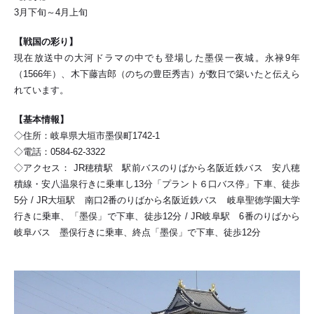
3月下旬～4月上旬
【戦国の彩り】
現在放送中の大河ドラマの中でも登場した墨俣一夜城。永禄9年
（1566年）、木下藤吉郎（のちの豊臣秀吉）が数日で築いたと伝えら
れています。
【基本情報】
◇住所：岐阜県大垣市墨俣町1742-1
◇電話：0584-62-3322
◇アクセス： JR穂積駅 駅前バスのりばから名阪近鉄バス 安八穂
積線・安八温泉行きに乗車し13分「プラント６口バス停」下車、徒歩
5分 / JR大垣駅 南口2番のりばから名阪近鉄バス 岐阜聖徳学園大学
行きに乗車、「墨俣」で下車、徒歩12分 / JR岐阜駅 6番のりばから
岐阜バス 墨俣行きに乗車、終点「墨俣」で下車、徒歩12分