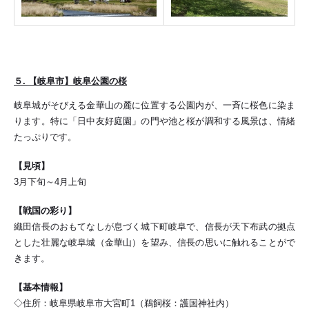
５. 【岐阜市】岐阜公園の桜
岐阜城がそびえる金華山の麓に位置する公園内が、一斉に桜色に染ま
ります。特に「日中友好庭園」の門や池と桜が調和する風景は、情緒
たっぷりです。
【見頃】
3月下旬～4月上旬
【戦国の彩り】
織田信長のおもてなしが息づく城下町岐阜で、信長が天下布武の拠点
とした壮麗な岐阜城（金華山）を望み、信長の思いに触れることがで
きます。
【基本情報】
◇住所：岐阜県岐阜市大宮町1（鵜飼桜：護国神社内）