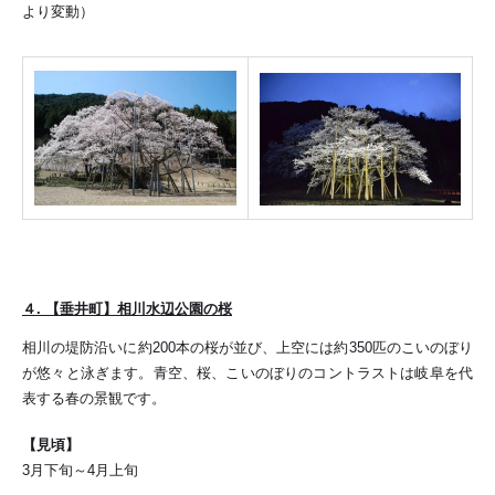
より変動）
４. 【垂井町】相川水辺公園の桜
相川の堤防沿いに約200本の桜が並び、上空には約350匹のこいのぼり
が悠々と泳ぎます。青空、桜、こいのぼりのコントラストは岐阜を代
表する春の景観です。
【見頃】
3月下旬～4月上旬