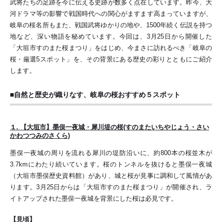
武将たちの足跡を今に伝える史跡が数多く点在しています。昨今、大
河ドラマ等の影響で戦国時代への関心がますます高まっていますが、
岐阜の桜名所もまた、戦国武将ゆかりの地や、1500年続く伝説を持つ
地など、深い物語を秘めています。今回は、3月25日から開催した
「大垣市すのまた桜まつり」をはじめ、今まさに訪れるべき「岐阜の
桜・厳選5スポット」を、その背景にある歴史の彩りとともにご紹介
します。
■自然と歴史が織りなす、岐阜の桜おすすめ５スポット
１. 【大垣市】墨俣一夜城・犀川堤の桜(すのまたいちやじょう・さい
かわつつみのさくら)
墨俣一夜城の周りを流れる犀川の堤防沿いに、約800本の桜並木が
3.7kmにわたり続いています。桜のトンネルを抜けると墨俣一夜城
（大垣市墨俣歴史資料館）があり、城と桜が見事に調和して風情があ
ります。3月25日からは「大垣市すのまた桜まつり」が開催され、ラ
イトアップされた墨俣一夜城を背景にした桜は必見です。
【見頃】