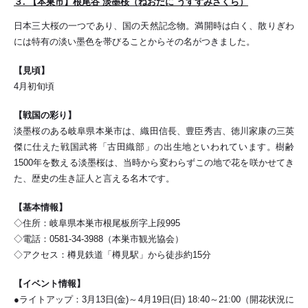
３. 【本巣市】根尾谷 淡墨桜（ねおだに うすずみざくら）
日本三大桜の一つであり、国の天然記念物。満開時は白く、散りぎわ
には特有の淡い墨色を帯びることからその名がつきました。
【見頃】
4月初旬頃
【戦国の彩り】
淡墨桜のある岐阜県本巣市は、織田信長、豊臣秀吉、徳川家康の三英
傑に仕えた戦国武将「古田織部」の出生地といわれています。樹齢
1500年を数える淡墨桜は、当時から変わらずこの地で花を咲かせてき
た、歴史の生き証人と言える名木です。
【基本情報】
◇住所：岐阜県本巣市根尾板所字上段995
◇電話：0581-34-3988（本巣市観光協会）
◇アクセス：樽見鉄道「樽見駅」から徒歩約15分
【イベント情報】
●
ライトアップ：3月13日(金)～4月19日(日) 18:40～21:00（開花状況に