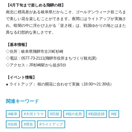
【4月下旬まで楽しめる飛騨の桜】
南北に標高差がある岐阜県だからこそ、ゴールデンウィーク前ごろま
で美しい花を楽しむことができます。夜間にはライトアップが実施さ
れ、暗闇の中に浮かび上がる「逆さ桜」は、戦国ゆかりの地とはまた
異なる幻想的な美しさです。
【基本情報】
◇住所：岐阜県飛騨市古川町杉崎
◇電話：0577-73-2111(飛騨市役所まちづくり観光課)
◇アクセス：JR杉崎駅から徒歩5分
【イベント情報】
● ライトアップ： 桜の開花に合わせて実施（18:00〜21:30頃）
関連キーワード
岐阜
大河ドラマ
巨桜
桜の名所
戦国史跡
桜
自然
歴史
ライトアップ