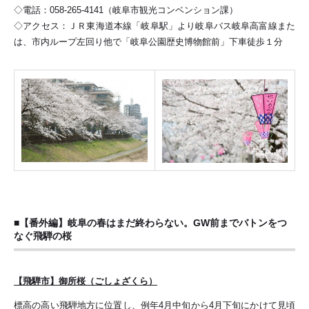
◇電話：058-265-4141（岐阜市観光コンベンション課）
◇アクセス：ＪＲ東海道本線「岐阜駅」より岐阜バス岐阜高富線また
は、市内ループ左回り他で「岐阜公園歴史博物館前」下車徒歩１分
■【番外編】岐阜の春はまだ終わらない。GW前までバトンをつ
なぐ飛騨の桜
【飛騨市】御所桜（ごしょざくら）
標高の高い飛騨地方に位置し、例年4月中旬から4月下旬にかけて見頃