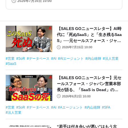
2026年7月16日 10:00
【SALES GOニュースレター】AI時
代に「死ぬSaaS」と「生き残るSaa
S」──元セールスフォース・ジャパ
ン本部長が語る、次世代データ基盤
2026年7月15日 10:00
（SoR）の真価
営業
SoR
データベース
AI
AIエージェント
内山雄輝
法人営業
SaaS
【SALES GOニュースレター】元セ
ールスフォース・ジャパン営業本部
長が語る、「SaaS is Dead」の真
実と、AIエージェント乱立が招
2026年6月2日 10:00
く”データの混乱”リスクとは？
営業
SoR
データベース
AI
Aエージェント
内山雄輝
SFA
法人営業
“若手は付き合いが悪い”はもう古