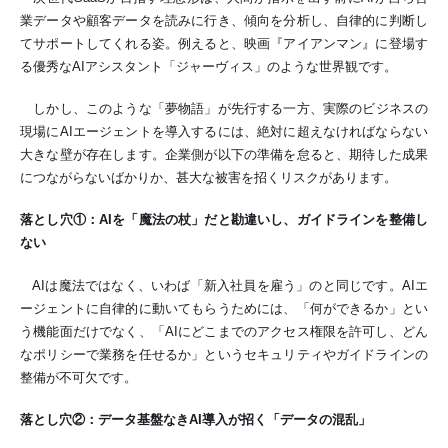
業データや顧客データを読みに行き、傾向を分析し、自律的に判断し
てサポートしてくれる姿。例えると、映画『アイアンマン』に登場す
る優秀なAIアシスタント「ジャーヴィス」のような世界観です。
しかし、このような「夢物語」が先行する一方、
実際のビジネスの
現場にAIエージェントを導入するには、絶対に超えなければならない
大きな壁が存在します。
企業側が以下の準備を怠ると、期待した成果
につながらないばかりか、甚大な被害を招くリスクがあります。
落とし穴①：AIを「魔法の杖」だと勘違いし、ガイドラインを整備し
ない
AIは魔法ではなく、いわば「新入社員を雇う」のと同じです。AIエ
ージェントに自律的に動いてもらうためには、「何ができるか」とい
う機能面だけでなく、「AIにどこまでのアクセス権限を許可し、どん
なポリシーで業務を任せるか」というセキュリティやガイドラインの
整備が不可欠です。
落とし穴②：データ基盤なきAI導入が招く「データの混乱」