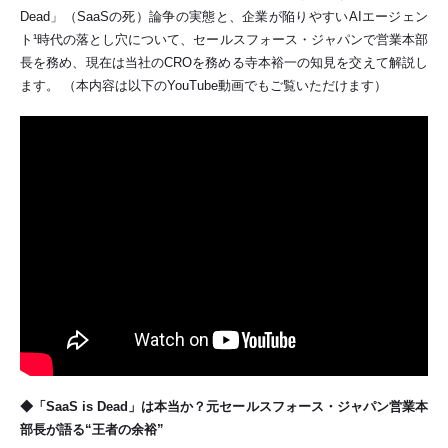
Dead」（SaaSの死）論争の実態と、企業が陥りやすいAIエージェン
ト¹時代の落とし穴について、セールスフォース・ジャパンで営業本部
長を務め、現在は当社のCROを務める寺本裕一の知見を交えて解説し
ます。 （本内容は以下のYouTube動画
でもご覧いただけます）
◆
「SaaS is Dead」は本当か？元セールスフォース・ジャパン営業本
部長が語る“王者の余裕”