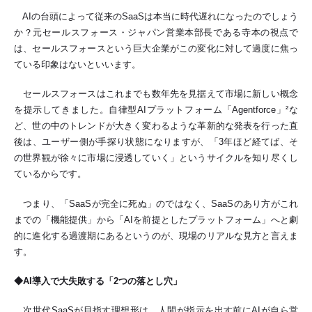
AIの台頭によって従来のSaaSは本当に時代遅れになったのでしょう
か？元セールスフォース・ジャパン営業本部長である寺本の視点で
は、セールスフォースという巨大企業がこの変化に対して過度に焦っ
ている印象はないといいます。
セールスフォースはこれまでも数年先を見据えて市場に新しい概念
を提示してきました。自律型AIプラットフォーム「Agentforce」²な
ど、世の中のトレンドが大きく変わるような革新的な発表を行った直
後は、ユーザー側が手探り状態になりますが、「3年ほど経てば、そ
の世界観が徐々に市場に浸透していく」というサイクルを知り尽くし
ているからです。
つまり、「SaaSが完全に死ぬ」のではなく、SaaSのあり方がこれ
までの「機能提供」から「AIを前提としたプラットフォーム」へと劇
的に進化する過渡期にあるというのが、現場のリアルな見方と言えま
す。
◆AI導入で大失敗する「2つの落とし穴」
次世代SaaSが目指す理想形は、人間が指示を出す前にAIが自ら営