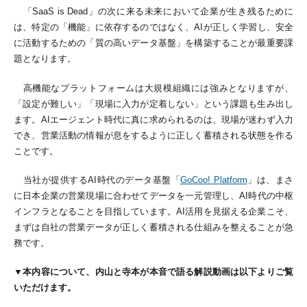
「SaaS is Dead」の次に来る未来において企業が生き残るために
は、特定の「機能」に依存するのではなく、AIが正しく学習し、安全
に活動するための「質の高いデータ基盤」を構築することが最重要課
題となります。
高機能なプラットフォームは大規模組織には強みとなりますが、
「設定が難しい」「現場に入力が定着しない」という課題も生み出し
ます。AIエージェント時代に真に求められるのは、現場が迷わず入力
でき、営業活動の情報が息をするように正しく蓄積される状態を作る
ことです。
当社が提供するAI時代のデータ基盤「
GoCoo! Platform
」は、まさ
に日本企業の営業現場に合わせてデータを一元管理し、AI時代の中枢
インフラとなることを目指しています。AI活用を見据える企業こそ、
まずは自社の営業データが正しく蓄積される仕組みを整えることが急
務です。
▼本内容について、内山と寺本が本音で語る解説動画は以下よりご覧
いただけます。