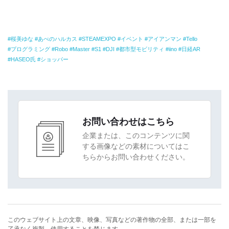
桜美ゆな
あべのハルカス
STEAMEXPO
イベント
アイアンマン
Tello
プログラミング
Robo
Master
S1
DJI
都市型モビリティ
iino
日経AR
HASEO氏
ショッパー
お問い合わせはこちら
企業または、このコンテンツに関
する画像などの素材についてはこ
ちらからお問い合わせください。
このウェブサイト上の文章、映像、写真などの著作物の全部、または一部を
了承なく複製、使用することを禁じます。