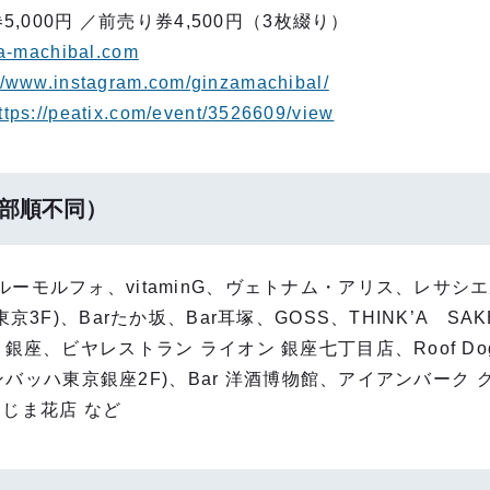
5,000円 ／前売り券4,500円（3枚綴り）
za-machibal.com
://www.instagram.com/ginzamachibal/
ttps://peatix.com/event/3526609/view
⼀部順不同）
モルフォ、vitaminG、ヴェトナム・アリス、レサシエル、
京3F)、Barたか坂、Bar⽿塚、GOSS、THINK’A SA
銀座、ビヤレストラン ライオン 銀座七丁⽬店、Roof Do
グランバッハ東京銀座2F)、Bar 洋酒博物館、アイアンバー
s、こじま花店 など