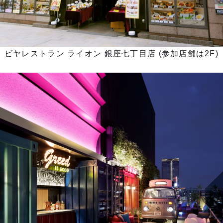
ビヤレストラン ライオン 銀座七丁⽬店 (参加店舗は2F)