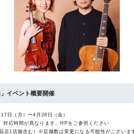
23」イベント概要開催
4⽉17⽇（⽉）〜4⽉28⽇（⾦）
、対応時間が異なります。HPをご参照ください
舗（花店1店舗含む）※店舗数は変更になる可能性がございま