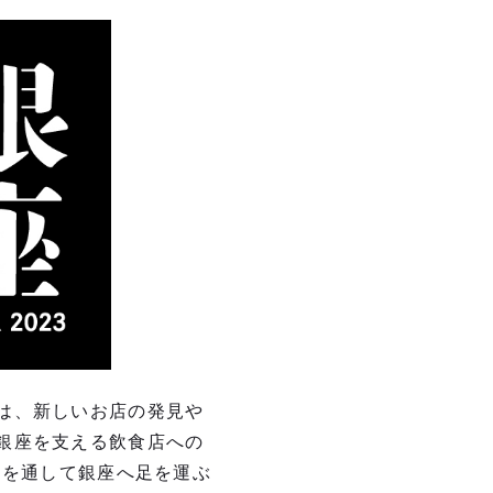
は、新しいお店の発⾒や
銀座を⽀える飲⾷店への
トを通して銀座へ⾜を運ぶ