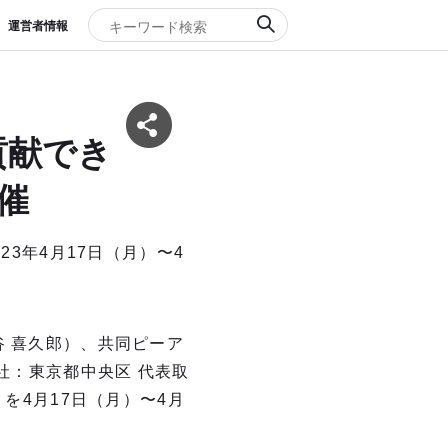
運営者情報
貢献でき
催
23年4⽉17⽇（⽉）〜4
⾕ 喜久郎）、共同ピーア
社：東京都中央区 代表取
を4⽉17⽇（⽉）〜4⽉