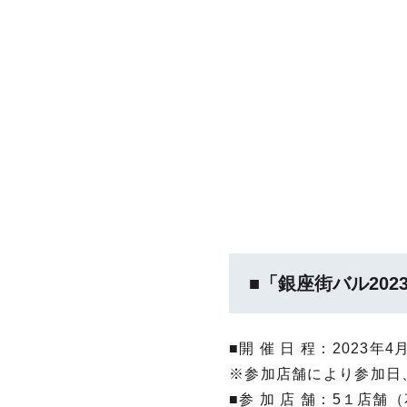
■「銀座街バル20
■開 催 ⽇ 程：2023年
※参加店舗により参加⽇
■参 加 店 舗：5１店