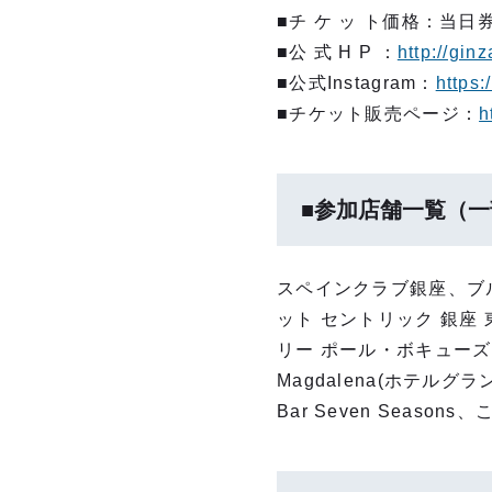
■チ ケ ッ ト価格：当⽇券
■公 式 H P ：
http://gin
■公式Instagram：
https
■チケット販売ページ：
h
■参加店舗⼀覧（
スペインクラブ銀座、ブルー
ット セントリック 銀座 東
リー ポール・ボキューズ 
Magdalena(ホテル
Bar Seven Season