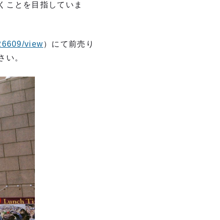
くことを⽬指していま
526609/view
）にて前売り
さい。