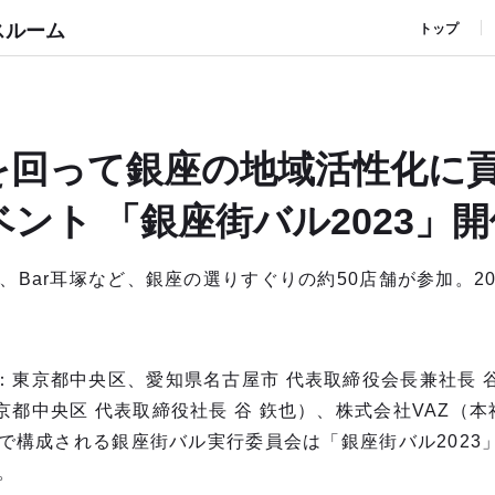
スルーム
トップ
を回って銀座の地域活性化に
ント 「銀座街バル2023」開
、Bar⽿塚など、銀座の選りすぐりの約50店舗が参加。20
：東京都中央区、愛知県名古屋市 代表取締役会⻑兼社⻑ 
都中央区 代表取締役社⻑ ⾕ 鉃也）、株式会社VAZ（本
社で構成される銀座街バル実⾏委員会は「銀座街バル2023」
。