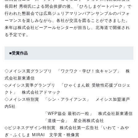
長田村 秀樹氏による閉会挨拶の後、「ひろしまゲートパーク」で
行われた懇親会では広島ジュリアマリンバアンサンブルのパフォ
ーマンスを楽しみながら、各社が交流を図ることができました。
来年は株式会社ピーアールセンターが担当し、北海道で開催され
る予定です。
■受賞作品
◇メイシス賞グランプリ 「ワクワク・学び！虫キャンプ」 株
式会社新東通信
◇メイシス賞準グランプリ 「ひゃくまん穀 受験性応援プロジェ
クト」 株式会社アドマック
◇メイシス特別賞 「シン・アライアンス」 メイシス加盟瀬戸
内5社
「WFP協会 最初の一粒」 株式会社新東通信
「道後一会」 星企画株式会社
◇ビジネスデザイン特別賞 株式会社第一広告社「いわて・みや
ぎ・ふくしま MIRAI 文学賞・映像賞