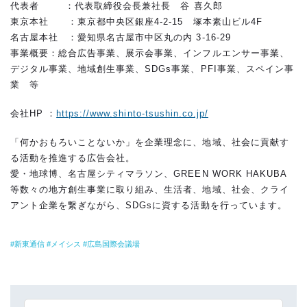
代表者 ：代表取締役会長兼社長 谷 喜久郎
東京本社 ：東京都中央区銀座4-2-15 塚本素山ビル4F
名古屋本社 ：愛知県名古屋市中区丸の内 3-16-29
事業概要：総合広告事業、展示会事業、インフルエンサー事業、
デジタル事業、地域創生事業、SDGs事業、PFI事業、スペイン事
業 等
会社HP ：
https://www.shinto-tsushin.co.jp/
「何かおもろいことないか」を企業理念に、地域、社会に貢献す
る活動を推進する広告会社。
愛・地球博、名古屋シティマラソン、GREEN WORK HAKUBA
等数々の地方創生事業に取り組み、生活者、地域、社会、クライ
アント企業を繋ぎながら、SDGsに資する活動を行っています。
新東通信
メイシス
広島国際会議場