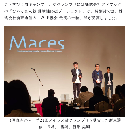
ク・学び！虫キャンプ」、準グランプリには株式会社アドマック
の「ひゃくまん穀 受験性応援プロジェクト」が、特別賞では、株
式会社新東通信の「WFP協会 最初の一粒」等が受賞しました。
（写真左から）第21回メイシス賞グランプリを受賞した新東通
信 長谷川 裕晃、新帯 晃嗣