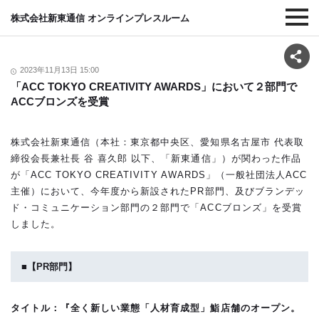
株式会社新東通信 オンラインプレスルーム
2023年11月13日 15:00
「ACC TOKYO CREATIVITY AWARDS」において２部門で
ACCブロンズを受賞
株式会社新東通信（本社：東京都中央区、愛知県名古屋市 代表取
締役会⻑兼社⻑ ⾕ 喜久郎 以下、「新東通信」）が関わった作品
が「
ACC TOKYO CREATIVITY AWARDS
」（一般社団法人
ACC
主催）において、今年度から新設された
PR
部門、及びブランデッ
ド・コミュニケーション部門の２部門で「
ACC
ブロンズ」を受賞
しました。
■【
PR
部門】
タイトル：『全く新しい業態「人材育成型」鮨店舗のオープン。