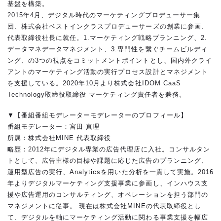
基盤を構築。
2015年4月、デジタル時代のマーケティングプロデューサー集
団、株式会社ベストインクラスプロデューサーズの創業に参画、
代表取締役社長に就任。1.マーケティング戦略プランニング、2.
データマネデータマネジメント、3.専門性を繋ぐチームビルディ
ング、の3つの視点をコミットメントポイントとし、国内外クライ
アントのマーケティング活動の実行プロセス設計とマネジメント
を支援している。2020年10月より株式会社IDOM CaaS
Technology取締役取締役 マーケティング責任者を兼務。
▼【番組番組モデレーターモデレーターのプロフィール】
番組モデレーター：宮田 真理
所属：株式会社MINE 代表取締役
略歴：2012年にデジタル専業の広告代理店に入社。コンサルタン
トとして、広告主様の目標や課題に応じた広告のプランニング、
運用型広告の実行、Analyticsを用いた分析を一貫して実施。2016
年よりデジタルマーケティング支援事業に参画し、インハウス支
援や広告運用のコンサルティング、オペレーションを担う部門の
マネジメントに従事。 現在は株式会社MINEの代表取締役とし
て、デジタルを軸にマーケティング活動に関わる事業支援を幅広