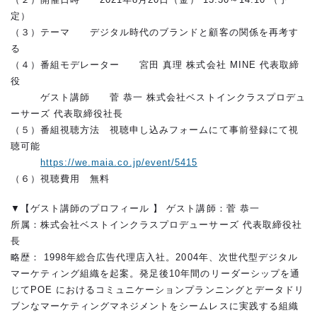
定）
（３）テーマ デジタル時代のブランドと顧客の関係を再考す
る
（４）番組モデレーター 宮田 真理 株式会社 MINE 代表取締
役
ゲスト講師 菅 恭一 株式会社ベストインクラスプロデュ
ーサーズ 代表取締役社長
（５）番組視聴方法 視聴申し込みフォームにて事前登録にて視
聴可能
https://we.maia.co.jp/event/5415
（６）視聴費用 無料
▼【ゲスト講師のプロフィール 】 ゲスト講師：菅 恭一
所属：株式会社ベストインクラスプロデューサーズ 代表取締役社
長
略歴： 1998年総合広告代理店入社。2004年、次世代型デジタル
マーケティング組織を起案。発足後10年間のリーダーシップを通
じてPOE におけるコミュニケーションプランニングとデータドリ
ブンなマーケティングマネジメントをシームレスに実践する組織