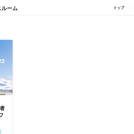
スルーム
トップ
展者
フ
場