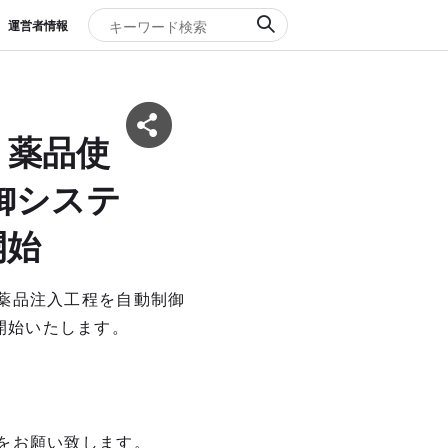
運営者情報
、薬品使
御システ
開始
薬品注入工程を自動制御
を開始いたします。
をお願い致します。