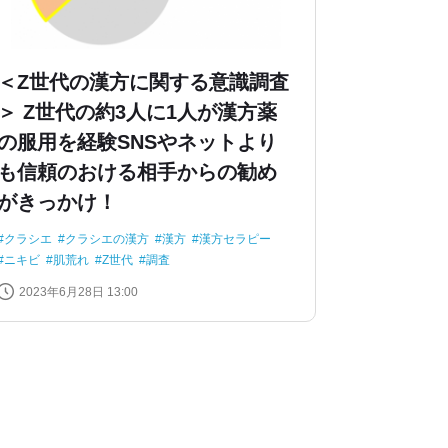
＜Z世代の漢方に関する意識調査
＞ Z世代の約3人に1人が漢方薬
の服用を経験SNSやネットより
も信頼のおける相手からの勧め
がきっかけ！
クラシエ
クラシエの漢方
漢方
漢方セラピー
ニキビ
肌荒れ
Z世代
調査
2023年6月28日 13:00