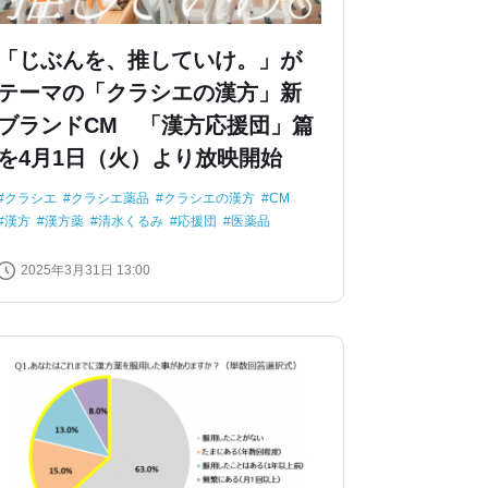
「じぶんを、推していけ。」が
テーマの「クラシエの漢方」新
ブランドCM 「漢方応援団」篇
を4月1日（火）より放映開始
クラシエ
クラシエ薬品
クラシエの漢方
CM
漢方
漢方薬
清水くるみ
応援団
医薬品
2025年3月31日 13:00