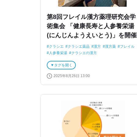
第8回フレイル漢方薬理研究会学
術集会 「健康長寿と人参養栄湯
(にんじんようえいとう)」を開催
クラシエ
クラシエ薬品
漢方
漢方薬
フレイル
人参養栄湯
クラシエの漢方
フレイル漢方薬理研究会
健康
長寿
タグを開く
2025年8月26日 13:00