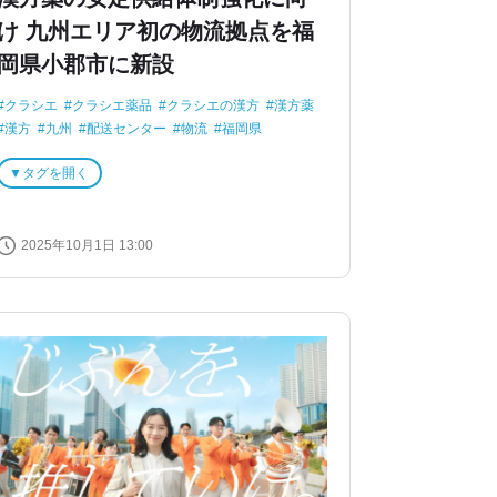
け 九州エリア初の物流拠点を福
岡県小郡市に新設
クラシエ
クラシエ薬品
クラシエの漢方
漢方薬
漢方
九州
配送センター
物流
福岡県
2024年問題
タグを開く
2025年10月1日 13:00