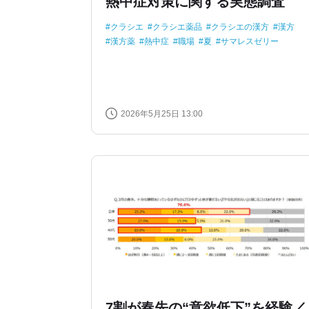
熱中症対策に関する実態調査
クラシエ
クラシエ薬品
クラシエの漢方
漢方
漢方薬
熱中症
職場
夏
サマレスゼリー
2026年5月25日 13:00
7割が春先の“意欲低下”を経験／