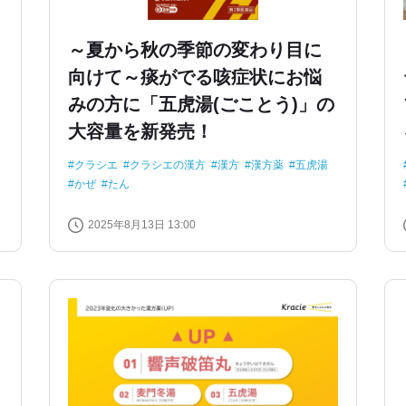
～夏から秋の季節の変わり目に
向けて～痰がでる咳症状にお悩
みの方に「五虎湯(ごことう)」の
大容量を新発売！
クラシエ
クラシエの漢方
漢方
漢方薬
五虎湯
かぜ
たん
2025年8月13日 13:00