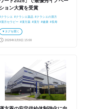
ワード2025」で最優秀イノベー
ション大賞を受賞
クラシエ
クラシエ薬品
クラシエの漢方
漢方セラピー
漢方薬
漢方
健康
長寿
アワード
タグを開く
2026年3月9日 15:00
漢方薬の安定供給体制強化に向